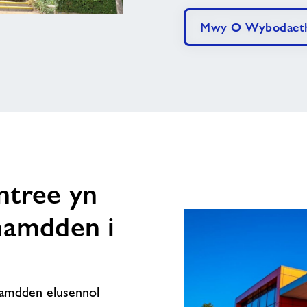
Mwy O Wybodaet
ntree yn
hamdden i
hamdden elusennol