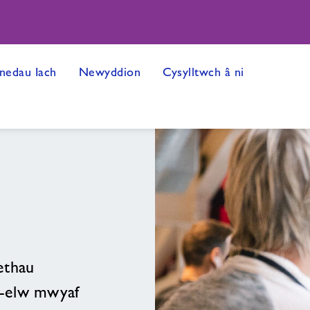
edau Iach
Newyddion
Cysylltwch â ni
ethau
r-elw mwyaf