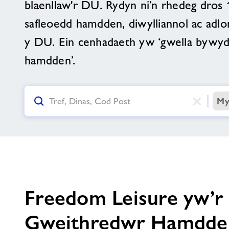
blaenllaw'r DU. Rydyn ni’n rhedeg dros
safleoedd hamdden, diwylliannol ac adlo
y DU. Ein cenhadaeth yw ‘gwella bywy
hamdden’.
My
Ailosod Y Botwm Mewnbwn Chwilio
Freedom Leisure yw’r
Gweithredwr Hamdden