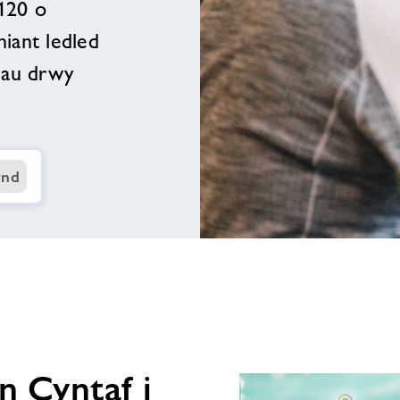
 120 o
niant ledled
dau drwy
nd
testun
delwedd
 Cyntaf i