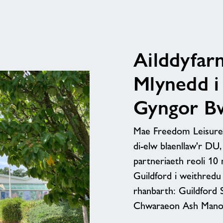
i
Dderbyn
Achrediad
Aur
am
Ailddyfar
ei
Ysgol
Mlynedd i
Nofio
Gyngor Bw
Mae Freedom Leisure,
di-elw blaenllaw'r DU,
partneriaeth reoli 1
Guildford i weithredu
rhanbarth: Guildford 
Chwaraeon Ash Mano