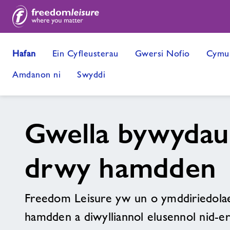
Hafan
Ein Cyfleusterau
Gwersi Nofio
Cymun
Amdanon ni
Swyddi
Gwella bywydau
drwy hamdden
Freedom Leisure yw un o ymddiriedola
hamdden a diwylliannol elusennol nid-e