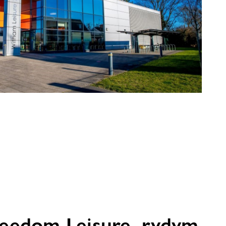
eedom Leisure, rydym