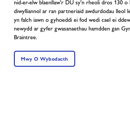
nid-er-elw blaenllaw'r DU sy'n rheoli dros 130 o
diwylliannol ar ran partneriaid awdurdodau lleol 
yn falch iawn o gyhoeddi ei fod wedi cael ei ddew
newydd ar gyfer gwasanaethau hamdden gan Gy
Braintree.
Mwy O Wybodaeth