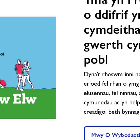
o ddifrif 
cymdeitha
gwerth cy
pobl
Dyna’r rheswm inni no
erioed fel rhan o ymg
elusennau, fel ninnau,
cymunedau ac yn helpu
creadigol beth bynnag 
Mwy O Wybodaet