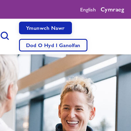
Cymraeg
English
Ymunwch Nawr
Botwm Chwilio
Dod O Hyd I Ganolfan