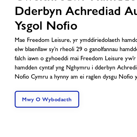
Dderbyn Achrediad Au
Ysgol Nofio
Mae Freedom Leisure, yr ymddiriedolaeth hamdde
elw blaenllaw sy’n rheoli 29 o ganolfannau hamd
falch iawn o gyhoeddi mai Freedom Leisure yw’
hamdden cyntaf yng Nghymru i dderbyn Achredi
Nofio Cymru a hynny am ei raglen dysgu Nofio 
Mwy O Wybodaeth