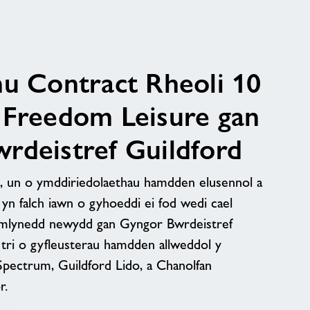
nu Contract Rheoli 10
 Freedom Leisure gan
rdeistref Guildford
 un o ymddiriedolaethau hamdden elusennol a
 yn falch iawn o gyhoeddi ei fod wedi cael
0 mlynedd newydd gan Gyngor Bwrdeistref
 tri o gyfleusterau hamdden allweddol y
Spectrum, Guildford Lido, a Chanolfan
r.