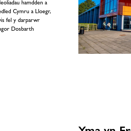
 leoliadau hamdden a
ledled Cymru a Lloegr,
is fel y darparwr
ngor Dosbarth
Cyngor
Dosbarth
Braintree
yn
dyfarnu
partneriaeth
hamdden
i
Freedom
Leisure
Yma yn Fr