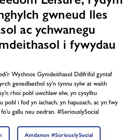
ynghylch gwneud lles
sol ac ychwanegu
mdeithasol i fywydau
di’r Wythnos Gymdeithasol Ddifrifol gyntaf
yrch genedlaethol sy’n tynnu sylw at waith
 sy’n rhoi pobl uwchlaw elw, yn cysylltu
 pobl i fod yn iachach, yn hapusach, ac yn fwy
fo’u gallu neu oedran. #SeriouslySocial
h
Amdanon #SeriouslySocial