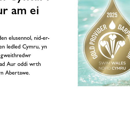
r am ei
n elusennol, nid-er-
den ledled Cymru, yn
r gweithredwr
ad Aur oddi wrth
yn Abertawe.
Freedom
Leisure
yw’r
Gweithredwr
Hamdden
Cyntaf