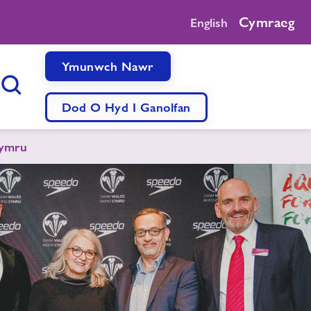
Cymraeg
English
Ymunwch Nawr
Botwm Chwilio
Dod O Hyd I Ganolfan
Cymru