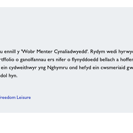
lu ennill y 'Wobr Menter Cynaliadwyedd'. Rydym wedi hyrwy
rtffolio o ganolfannau ers nifer o flynyddoedd bellach a hoffe
n ein cydweithwyr yng Nghymru ond hefyd ein cwsmeriaid gwe
dol hyn.
Freedom Leisure