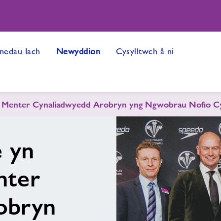
edau Iach
Newyddion
Cysylltwch â ni
r Menter Cynaliadwyedd Arobryn yng Ngwobrau Nofio 
 yn
nter
obryn