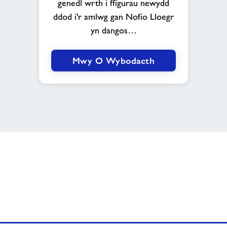
genedl wrth i ffigurau newydd
rhoi
ddod i'r amlwg gan Nofio Lloegr
cap
ar
yn dangos…
nofio
Mwy O Wybodaeth