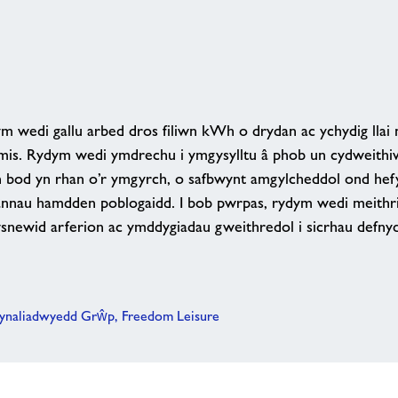
m wedi gallu arbed dros filiwn kWh o drydan ac ychydig lla
is. Rydym wedi ymdrechu i ymgysylltu â phob un cydweithiw
n bod yn rhan o’r ymgyrch, o safbwynt amgylcheddol ond hefy
annau hamdden poblogaidd. I bob pwrpas, rydym wedi meithri
newid arferion ac ymddygiadau gweithredol i sicrhau defnydd
ynaliadwyedd Grŵp, Freedom Leisure