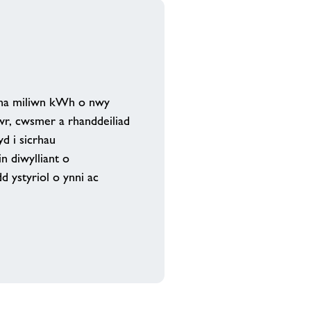
i na miliwn kWh o nwy
r, cwsmer a rhanddeiliad
d i sicrhau
n diwylliant o
 ystyriol o ynni ac