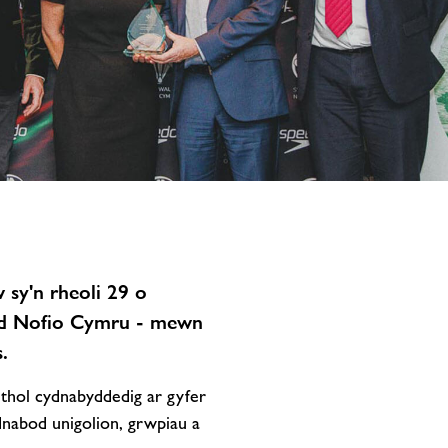
testun
delwedd
 sy'n rheoli 29 o
dd Nofio Cymru - mewn
.
thol cydnabyddedig ar gyfer
nabod unigolion, grwpiau a