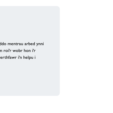
ddo mentrau arbed ynni
m roi'r wobr hon i'r
rthfawr i'n helpu i