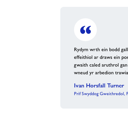
Rydym wrth ein bodd gal
effeithiol ar draws ein po
gwaith caled aruthrol ga
wneud yr arbedion trawia
Ivan Horsfall Turner
Prif Swyddog Gweithredol, 