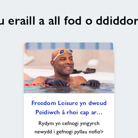
 eraill a all fod o ddiddo
Freedom
Freedom Leisure yn dweud
Leisure
Peidiwch â rhoi cap ar…
yn
dweud
Rydym yn cefnogi ymgyrch
Peidiwch
newydd i gefnogi pyllau nofio'r
â