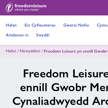
Hafan
Ein Cyfleusterau
Gwersi Nofio
Cymun
Amdanon ni
Swyddi
Hafan
Newyddion
Freedom Leisure yn ennill Gwob
Freedom Leisure
ennill Gwobr Me
Cynaliadwyedd Ar