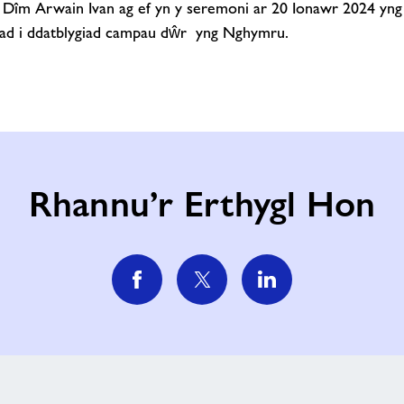
Dîm Arwain Ivan ag ef yn y seremoni ar 20 Ionawr 2024 yng 
iad i ddatblygiad campau dŵr yng Nghymru.
Rhannu’r Erthygl Hon