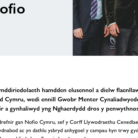
ofio
ddiriedolaeth hamdden elusennol a dielw flaenllaw
ed Cymru, wedi ennill Gwobr Menter Cynaliadwye
ir a gynhaliwyd yng Nghaerdydd dros y penwythnos
refnir gan Nofio Cymru, sef y Corff Llywodraethu Cenedlae
dnabod ac yn dathlu ysbryd anhygoel y campau hyn trwy gyd