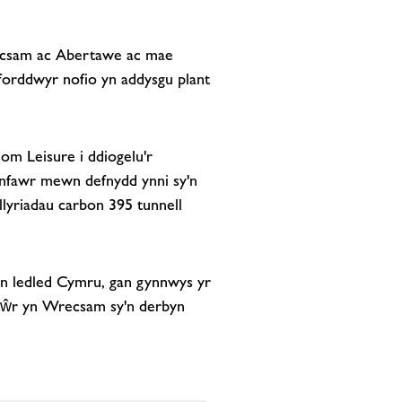
ecsam ac Abertawe ac mae
forddwyr nofio yn addysgu plant
m Leisure i ddiogelu'r
 enfawr mewn defnydd ynni sy'n
lyriadau carbon 395 tunnell
en ledled Cymru, gan gynnwys yr
Dŵr yn Wrecsam sy'n derbyn