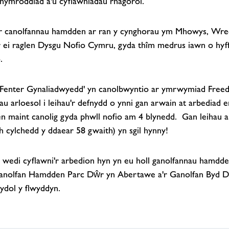
hymroddiad a'u cyflawniadau rhagorol.
'r canolfannau hamdden ar ran y cynghorau ym Mhowys, Wr
 ei raglen Dysgu Nofio Cymru, gyda thîm medrus iawn o hyf
.
Fenter Gynaliadwyedd' yn canolbwyntio ar ymrwymiad Freedo
u arloesol i leihau'r defnydd o ynni gan arwain at arbediad
n maint canolig gyda phwll nofio am 4 blynedd. Gan leihau al
ch cylchedd y ddaear 58 gwaith) yn sgil hynny!
wedi cyflawni'r arbedion hyn yn eu holl ganolfannau hamdd
 Canolfan Hamdden Parc Dŵr yn Abertawe a'r Ganolfan Byd 
dol y flwyddyn.