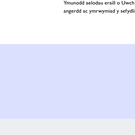
Ymunodd aelodau eraill o Uwch 
angerdd ac ymrwymiad y sefydl