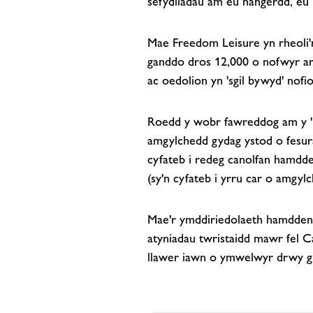
sefydliadau am eu hangerdd, eu 
Mae Freedom Leisure yn rheoli
ganddo dros 12,000 o nofwyr ar
ac oedolion yn 'sgil bywyd' nofio
Roedd y wobr fawreddog am y '
amgylchedd gydag ystod o fesura
cyfateb i redeg canolfan hamdde
(sy'n cyfateb i yrru car o amgyl
Mae'r ymddiriedolaeth hamdden 
atyniadau twristaidd mawr fel
llawer iawn o ymwelwyr drwy gy