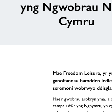
yng Ngwobrau N
Cymru
Mae Freedom Leisure, yr ym
ganolfannau hamdden ledl
seremoni wobrwyo ddisgla
Mae'r gwobrau arobryn yma, a d
campau dŵr yng Nghymru, yn cy