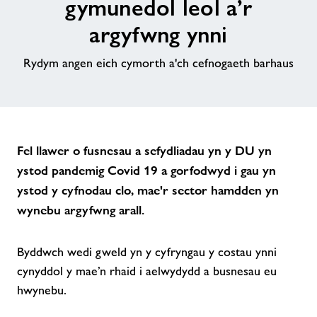
gymunedol leol a’r
Amdanon ni
argyfwng ynni
Rydym angen eich cymorth a'ch cefnogaeth barhaus
Swyddi
Fel llawer o fusnesau a sefydliadau yn y DU yn
ystod pandemig Covid 19 a gorfodwyd i gau yn
ystod y cyfnodau clo, mae'r sector hamdden yn
wynebu argyfwng arall.
Byddwch wedi gweld yn y cyfryngau y costau ynni
cynyddol y mae’n rhaid i aelwydydd a busnesau eu
hwynebu.