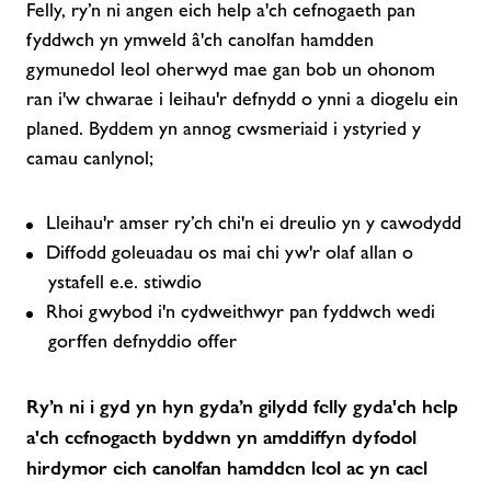
Felly, ry’n ni angen eich help a'ch cefnogaeth pan
fyddwch yn ymweld â'ch canolfan hamdden
gymunedol leol oherwyd mae gan bob un ohonom
ran i'w chwarae i leihau'r defnydd o ynni a diogelu ein
planed. Byddem yn annog cwsmeriaid i ystyried y
camau canlynol;
Lleihau'r amser ry’ch chi'n ei dreulio yn y cawodydd
Diffodd goleuadau os mai chi yw'r olaf allan o
ystafell e.e. stiwdio
Rhoi gwybod i'n cydweithwyr pan fyddwch wedi
gorffen defnyddio offer
Ry’n ni i gyd yn hyn gyda’n gilydd felly gyda'ch help
a'ch cefnogaeth byddwn yn amddiffyn dyfodol
hirdymor eich canolfan hamdden leol ac yn cael