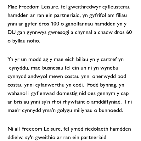
Mae Freedom Leisure, fel gweithredwyr cyfleusterau
hamdden ar ran ein partneriaid, yn gyfrifol am filiau
ynni ar gyfer dros 100 o ganolfannau hamdden yn y
DU gan gynnwys gwresogi a chynnal a chadw dros 60
o byllau nofio.
Yn yr un modd ag y mae eich biliau yn y cartref yn
cynyddu, mae busnesau fel ein un ni yn wynebu
cynnydd andwyol mewn costau ynni oherwydd bod
costau ynni cyfanwerthu yn codi. Fodd bynnag, yn
wahanol i gyflenwad domestig nid oes gennym y cap
ar brisiau ynni sy’n rhoi rhywfaint o amddiffyniad. I ni
mae'r cynnydd yma’n golygu miliynau o bunnoedd.
Ni all Freedom Leisure, fel ymddiriedolaeth hamdden
ddielw, sy'n gweithio ar ran ein partneriaid