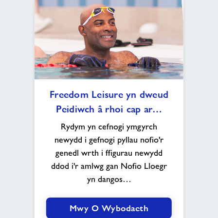
Freedom
Freedom Leisure yn dweud
Leisure
Peidiwch â rhoi cap ar…
yn
dweud
Rydym yn cefnogi ymgyrch
Peidiwch
newydd i gefnogi pyllau nofio'r
â
genedl wrth i ffigurau newydd
rhoi
ddod i'r amlwg gan Nofio Lloegr
cap
ar
yn dangos…
nofio
Mwy O Wybodaeth