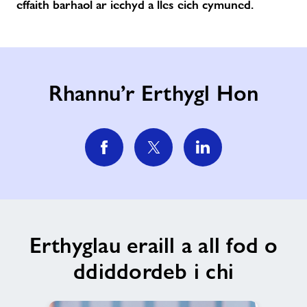
effaith barhaol ar iechyd a lles eich cymuned.
Rhannu’r Erthygl Hon
Erthyglau eraill a all fod o
ddiddordeb i chi