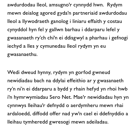
awdurdodau lleol, amsugno'r cynnydd hwn. Rydym
mewn deialog agored gyda'n partneriaid awdurdodau
lleol a llywodraeth ganolog i liniaru effaith y costau
cynyddol hyn fel y gallwn barhau i ddarparu lefel y
gwasanaeth ry’ch chi'n ei ddisgwyl a pharhau i gefnogi
iechyd a lles y cymunedau lleol rydym yn eu
gwasanaethu.
Wedi dweud hynny, rydym yn gorfod gwneud
newidiadau bach na ddylai effeithio ar y gwasanaeth
ry’n ni’n ei ddarparu a bydd y rhain hefyd yn rhoi hwb
i'n hymrwymiadau Sero Net. Mae'r newidiadau hyn yn
cynnwys lleihau'r defnydd o aerdymheru mewn rhai
ardaloedd, diffodd offer nad yw'n cael ei ddefnyddio a
lleihau tymheredd gwresogi mewn adeiladau.