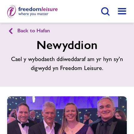
Botwm Chwilio
Dewis
Back to Hafan
English
Cymraeg
Newyddion
Hafan
Ymunwch Nawr
Cael y wybodaeth ddiweddaraf am yr hyn sy'n
digwydd yn Freedom Leisure.
Ein Cyfleusterau
Dod O Hyd I Ganolfan
Gwersi Nofio
Cymunedau Iach
Newyddion