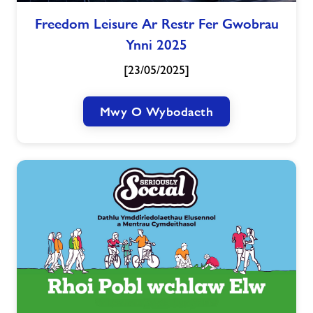
Freedom
Freedom Leisure Ar Restr Fer Gwobrau
Leisure
Ynni 2025
Ar
Restr
[23/05/2025]
Fer
Gwobrau
Ynni
Mwy O Wybodaeth
2025