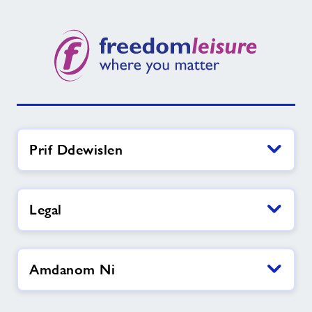
nesaf
Prif Ddewislen
Legal
Amdanom Ni