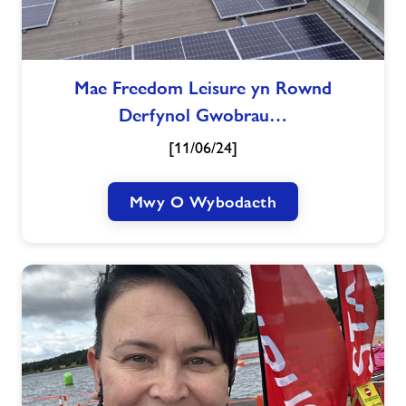
Mae
Mae Freedom Leisure yn Rownd
Freedom
Derfynol Gwobrau…
Leisure
yn
[11/06/24]
Rownd
Derfynol
Gwobrau
Mwy O Wybodaeth
Ynni
2024