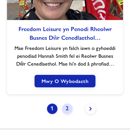
Freedom
Freedom Leisure yn Penodi Rheolwr
Leisure
Busnes Dŵr Cenedlaethol…
yn
Penodi
Mae Freedom Leisure yn falch iawn o gyhoeddi
Rheolwr
penodiad Hannah Smith fel ei Reolwr Busnes
Busnes
Dŵr Cenedlaethol. Mae hi’n dod â phrofiad…
Dŵr
Cenedlaethol
Newydd
Mwy O Wybodaeth
i’r
Uwch
Dîm
1
2
Dolen
y
dudalen