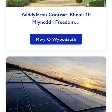
Ailddyfarnu
Ailddyfarnu Contract Rheoli 10
Contract
Mlynedd i Freedom…
Rheoli
10
Mlynedd
Mwy O Wybodaeth
i
Freedom
Leisure
gan
Gyngor
Bwrdeistref
Guildford