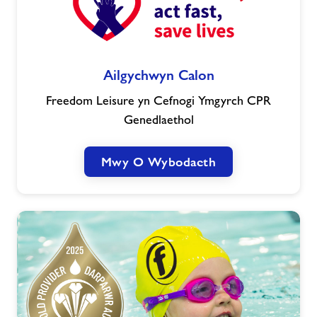
Ailgychwyn
Ailgychwyn Calon
Calon
Freedom Leisure yn Cefnogi Ymgyrch CPR
Genedlaethol
Mwy O Wybodaeth