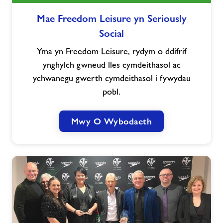
Mae
Mae Freedom Leisure yn Seriously
Freedom
Social
Leisure
yn
Yma yn Freedom Leisure, rydym o ddifrif
Seriously
ynghylch gwneud lles cymdeithasol ac
Social
ychwanegu gwerth cymdeithasol i fywydau
pobl.
Mwy O Wybodaeth