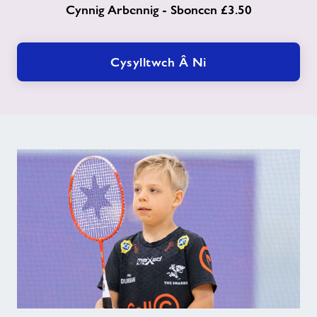
Cynnig Arbennig - Sboncen £3.50
Cysylltwch Â Ni
Amseroedd