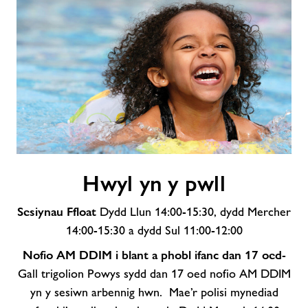
Hwyl
Hwyl yn y pwll
yn
y
Sesiynau Ffloat
pwll
Dydd Llun 14:00-15:30, dydd Mercher
14:00-15:30 a dydd Sul 11:00-12:00
Nofio AM DDIM i blant a phobl ifanc dan 17 oed
-
Gall trigolion Powys sydd dan 17 oed nofio AM DDIM
yn y sesiwn arbennig hwn. Mae’r polisi mynediad