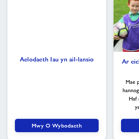
Aelodaeth
Aelodaeth Iau yn ail-lansio
Ar ei
Iau
yn
ail-
Mae p
lansio
hannog
Haf 
y
Mwy O Wybodaeth