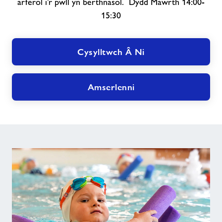
arferol i’r pwll yn berthnasol. Dydd Mawrth 14:00-
15:30
Cysylltwch Â Ni
Amserlenni