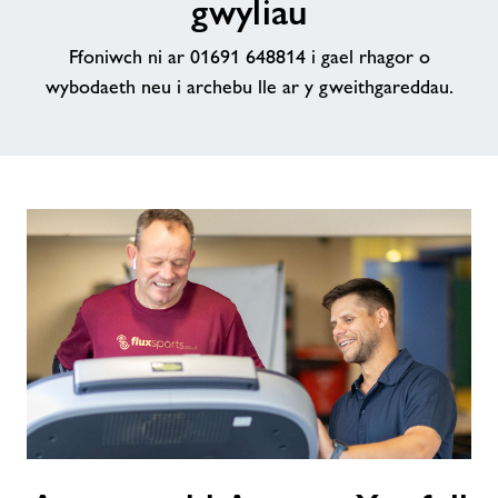
gwyliau
Cysylltwch â ni
Ffoniwch ni ar 01691 648814 i gael rhagor o
wybodaeth neu i archebu lle ar y gweithgareddau.
Swyddi
Prisiau
Swyddi
Ynghylch Freedom Leisure
Amseroedd