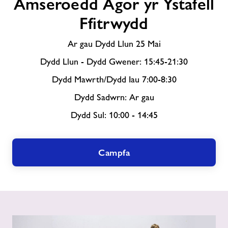
Amseroedd Agor yr Ystafell
Agor
yr
Ffitrwydd
Ystafell
Ffitrwydd
Ar gau Dydd Llun 25 Mai
Dydd Llun - Dydd Gwener: 15:45-21:30
Dydd Mawrth/Dydd Iau 7:00-8:30
Dydd Sadwrn: Ar gau
Dydd Sul: 10:00 - 14:45
Campfa