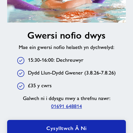
Gwersi
Gwersi nofio dwys
nofio
dwys
Mae ein gwersi nofio helaeth yn dychwelyd:
15:30-16:00: Dechreuwyr
Dydd Llun-Dydd Gwener (3.8.26-7.8.26)
£35 y cwrs
Galwch ni i ddysgu mwy a threfnu nawr:
01691 648814
Cysylltwch Â Ni