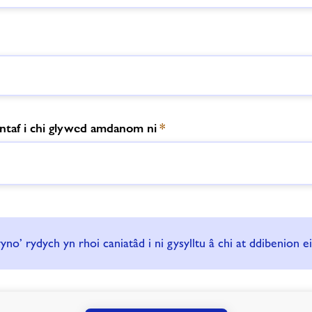
ntaf i chi glywed amdanom ni
*
wyno’ rydych yn rhoi caniatâd i ni gysylltu â chi at ddibenion 