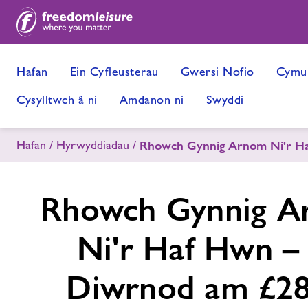
Hafan
Ein Cyfleusterau
Gwersi Nofio
Cymun
Cysylltwch â ni
Amdanon ni
Swyddi
Hafan
Hyrwyddiadau
Rhowch Gynnig Arnom Ni'r Ha
Rhowch Gynnig 
Ni'r Haf Hwn –
Diwrnod am £28