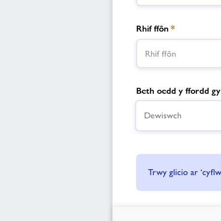
Rhif ffôn
*
Beth oedd y ffordd gy
Dewiswch
Trwy glicio ar ‘cyfl