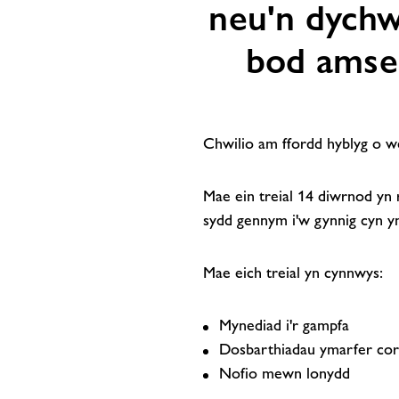
neu'n dychw
bod amser
Chwilio am ffordd hyblyg o wel
Mae ein treial 14 diwrnod yn r
sydd gennym i'w gynnig cyn 
Mae eich treial yn cynnwys:
Mynediad i'r gampfa
Dosbarthiadau ymarfer cor
Nofio mewn lonydd