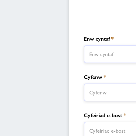
Enw cyntaf
*
Cyfenw
*
Cyfeiriad e-bost
*