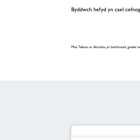
Byddwch hefyd yn cael cefnoga
Mae Telerau ac Amodau yn berthnasol, gweler is