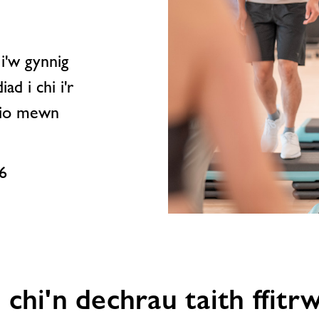
i'w gynnig
d i chi i'r
ofio mewn
6
 chi'n dechrau taith ffi