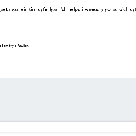
eth gan ein tîm cyfeillgar i'ch helpu i wneud y gorau o'ch c
od am fwy o fanylion.