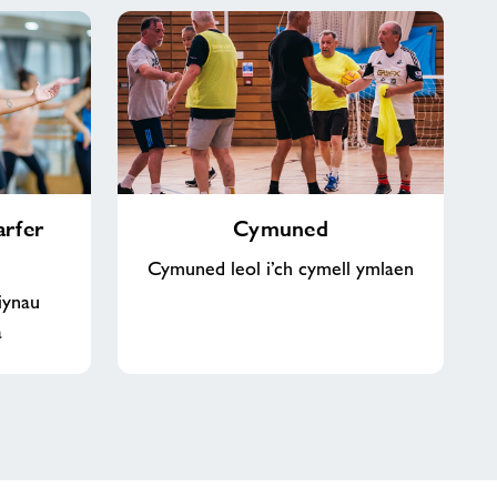
Cymuned
rfer
Cymuned
Cymuned leol i’ch cymell ymlaen
iynau
a