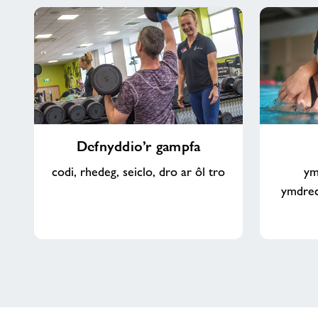
Defnyddio’r
Pwll
Defnyddio’r gampfa
gampfa
nofio
codi, rhedeg, seiclo, dro ar ôl tro
ym
ymdrec