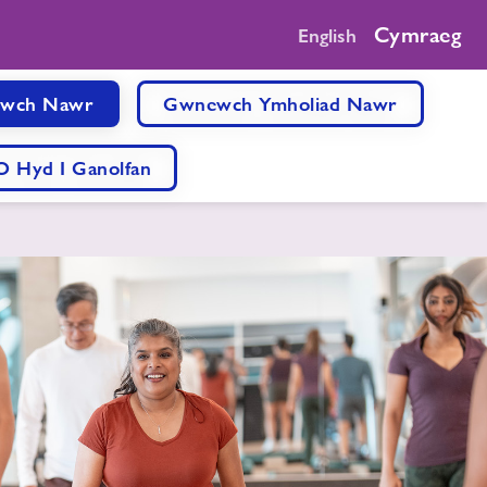
Cymraeg
English
wch Nawr
Gwnewch Ymholiad Nawr
 Hyd I Ganolfan