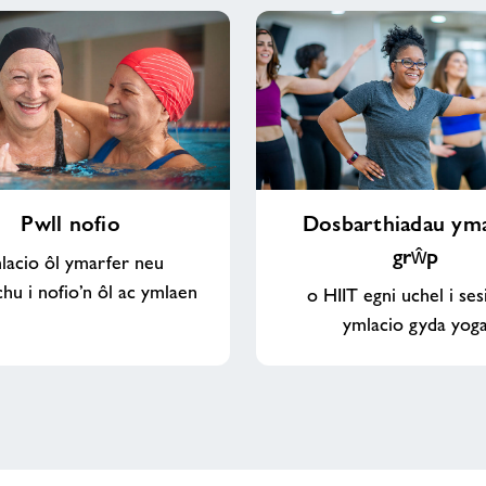
Dosbarthiadau
Pwll nofio
Dosbarthiadau yma
ymarfer
grŵp
grŵp
lacio ôl ymarfer neu
hu i nofio’n ôl ac ymlaen
o HIIT egni uchel i ses
ymlacio gyda yog