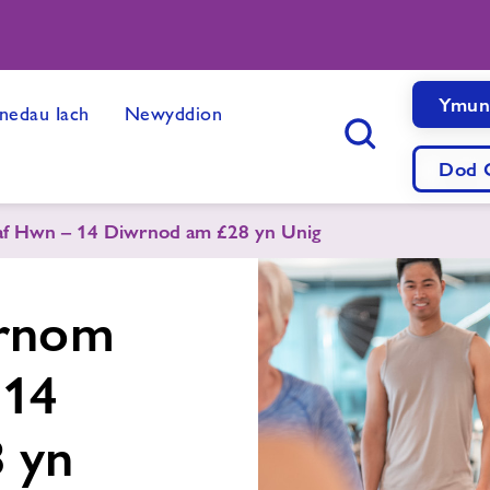
Ymun
edau Iach
Newyddion
Botwm Chwilio
Dod O
f Hwn – 14 Diwrnod am £28 yn Unig
Arnom
 14
 yn