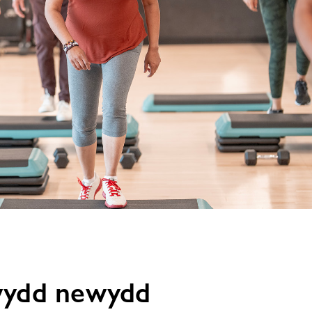
testun
delwedd
trwydd newydd