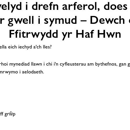
elyd i drefn arferol, does
 gwell i symud – Dewch 
Ffitrwydd yr Haf Hwn
la eich iechyd a'ch lles?
hoi mynediad llawn i chi i'n cyfleusterau am bythefnos, gan g
ymrwymo i aelodaeth.
ff grŵp