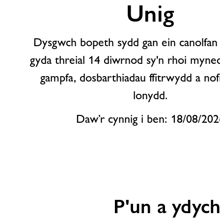
Unig
Dysgwch bopeth sydd gan ein canolfan 
gyda threial 14 diwrnod sy'n rhoi mynedia
gampfa, dosbarthiadau ffitrwydd a n
lonydd.
Daw’r cynnig i ben: 18/08/202
P'un a ydych