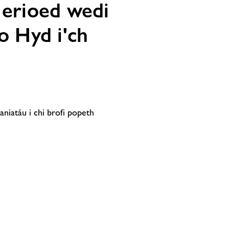
 erioed wedi
o Hyd i'ch
aniatáu i chi brofi popeth