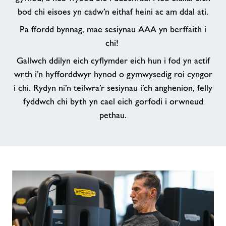
i
bod chi eisoes yn cadw’n eithaf heini ac am ddal ati.
fod
Pa ffordd bynnag, mae sesiynau AAA yn berffaith i
yn
chi!
fwy
heini
Gallwch ddilyn eich cyflymder eich hun i fod yn actif
ac
wrth i’n hyfforddwyr hynod o gymwysedig roi cyngor
actif?
i chi. Rydyn ni’n teilwra’r sesiynau i’ch anghenion, felly
fyddwch chi byth yn cael eich gorfodi i orwneud
pethau.