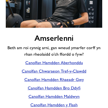
Amserlenni
Amserlenni
Beth am roi cynnig arni, gan wneud ymarfer corff yn
rhan rheolaidd o’ch ffordd o fyw?
Canolfan Hamdden Aberhonddu
Canolfan Chwaraeon Tref-y-Clawdd
Canolfan Hamdden Rhaeadr Gwy
Canolfan Hamdden Bro Ddyfi
Canolfan Hamdden Maldwyn
Canolfan Hamdden y Flash