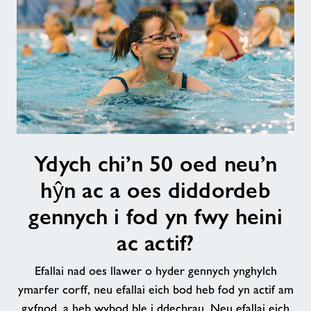
Cysylltwch â ni
Swyddi
Ynghylch Freedom Leisure
Ydych
Ydych chi’n 50 oed neu’n
chi’n
50
hŷn ac a oes diddordeb
oed
neu’n
gennych i fod yn fwy heini
hŷn
ac actif?
ac
a
Efallai nad oes llawer o hyder gennych ynghylch
oes
ymarfer corff, neu efallai eich bod heb fod yn actif am
diddordeb
gyfnod, a heb wybod ble i ddechrau. Neu efallai eich
gennych