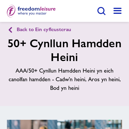
Botwm Chwilio
Dewis
Back to Ein cyfleusterau
English
Cymraeg
50+ Cynllun Hamdden
Canolfan Chwaraeon Tref-y-Clawdd
Heini
AAA/50+ Cynllun Hamdden Heini yn eich
Hafan
Gwnewch Ymholiad Nawr
canolfan hamdden - Cadw’n heini, Aros yn heini,
Bod yn heini
Ein cyfleusterau
Dod O Hyd I Ganolfan
Amserlenni
Newyddion