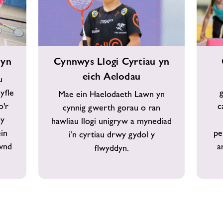
Cynnwys
Chwara
dyn
Cynnwys Llogi Cyrtiau yn
Llogi
Achlysu
eich Aelodau
Cyrtiau
u
yn
yfle
Mae ein Haelodaeth Lawn yn
eich
o'r
c
cynnig gwerth gorau o ran
Aelodau
 y
hawliau llogi unigryw a mynediad
ein
pe
i’n cyrtiau drwy gydol y
ownd
a
flwyddyn.