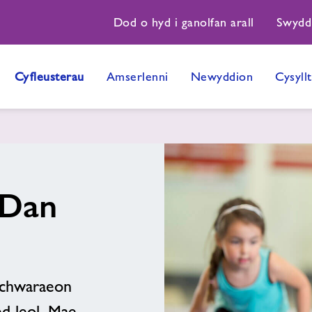
Dod o hyd i ganolfan arall
Swydd
Cyfleusterau
Amserlenni
Newyddion
Cysyll
 Dan
u chwaraeon
d leol. Mae