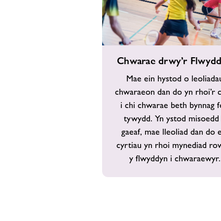
Chwarae
Chwarae drwy’r Flwyd
drwy’r
Flwyddyn
Mae ein hystod o leoliada
chwaraeon dan do yn rhoi’r c
i chi chwarae beth bynnag f
tywydd. Yn ystod misoedd
gaeaf, mae lleoliad dan do 
cyrtiau yn rhoi mynediad r
y flwyddyn i chwaraewyr.