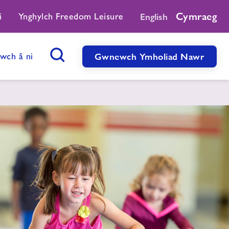
Cymraeg
i
Ynghylch Freedom Leisure
English
twch â ni
Gwnewch Ymholiad Nawr
Botwm Chwilio