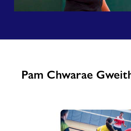
Sut
I
Archebu
Pam Chwarae Gweith