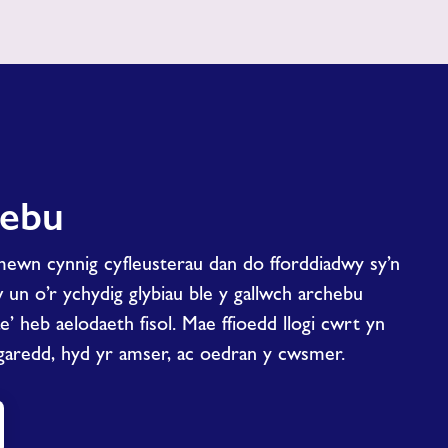
hebu
mewn cynnig cyfleusterau dan do fforddiadwy sy’n
 un o’r ychydig glybiau ble y gallwch archebu
e’ heb aelodaeth fisol. Mae ffioedd llogi cwrt yn
garedd, hyd yr amser, ac oedran y cwsmer.