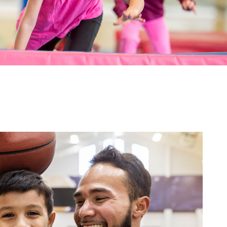
testun
delwedd