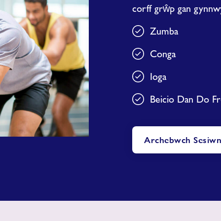
corff grŵp gan gynnwy
Zumba
Conga
Ioga
Beicio Dan Do F
Archebwch Sesiw