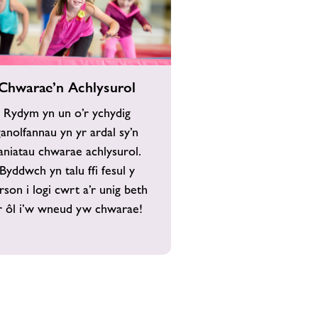
e’n
Chwarae’n Achlysurol
rol
Rydym yn un o’r ychydig
ganolfannau yn yr ardal sy’n
aniatau chwarae achlysurol.
Byddwch yn talu ffi fesul y
rson i logi cwrt a’r unig beth
r ôl i’w wneud yw chwarae!