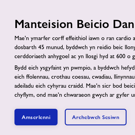
Manteision Beicio Da
Mae'n ymarfer corff effeithiol iawn o ran cardio
dosbarth 45 munud, byddwch yn reidio beic llony
cerddoriaeth anhygoel ac yn llosgi hyd at 600 o g
Bydd eich ysgyfaint yn pwmpio, a byddwch hefyd
eich ffolennau, crothau coesau, cwadiau, llinynnau
adeiladu eich cyhyrau craidd. Mae'n sicr bod bei
chyflym, ond mae'n chwaraeon gwych ar gyfer un
Amserlenni
Archebwch Sesiwn