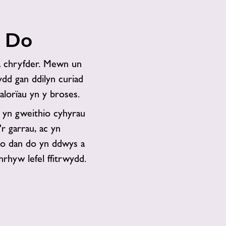
n Do
 a chryfder. Mewn un
dd gan ddilyn curiad
alorïau yn y broses.
 yn gweithio cyhyrau
'r garrau, ac yn
cio dan do yn ddwys a
rhyw lefel ffitrwydd.
Manteision
Beicio