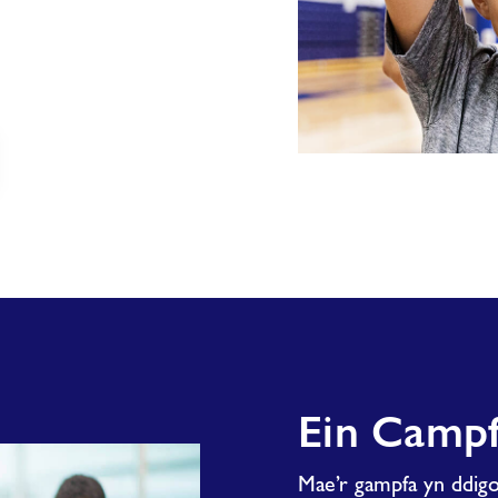
Ein
Neuadd
Chwaraeon
Ein Camp
Mae’r gampfa yn ddigo