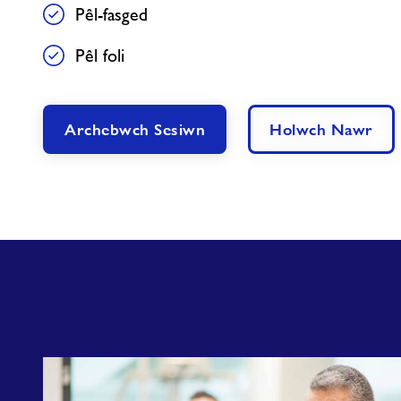
Pêl-fasged
Pêl foli
Archebwch Sesiwn
Holwch Nawr