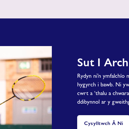
Dan
Do
Sut I Arc
Rydyn ni’n ymfalchïo 
hygyrch i bawb. Ni yw
cwrt a ‘thalu a chwara
ddibynnol ar y gweith
Cysylltwch Â Ni