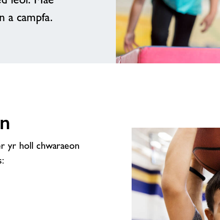
n a campfa.
n
er yr holl chwaraeon
s: