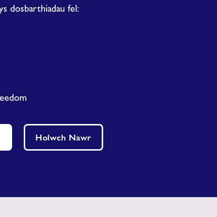
s dosbarthiadau fel:
reedom
n
Holwch Nawr