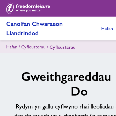
Canolfan Chwaraeon
Hafan
Llandrindod
Hafan
Cyfleusterau
Cyfleusterau
Gweithgareddau
Do
Rydym yn gallu cyflwyno rhai lleoliada
dan do gwych yn y rhanbarth i’n cymune