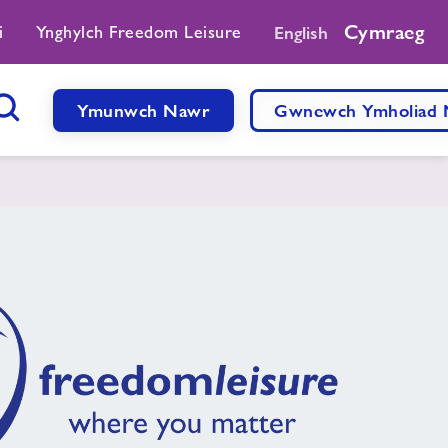
Cymraeg
i
Ynghylch Freedom Leisure
English
Ymunwch Nawr
Gwnewch Ymholiad
Botwm Chwilio