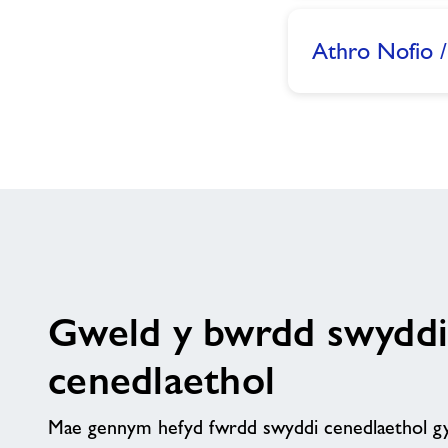
Athro Nofio 
Gweld y bwrdd swyddi
cenedlaethol
Mae gennym hefyd fwrdd swyddi cenedlaethol gy