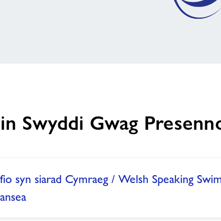
in Swyddi Gwag Presenn
io syn siarad Cymraeg / Welsh Speaking Swi
wansea