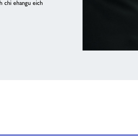
h chi ehangu eich
Gweld
y
bwrdd
swyddi
cenedlaethol