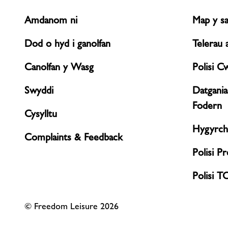
Amdanom ni
Map y sa
Dod o hyd i ganolfan
Telerau
Canolfan y Wasg
Polisi C
Swyddi
Datgani
Fodern
Cysylltu
Hygyrch
Complaints & Feedback
Polisi P
Polisi T
© Freedom Leisure 2026