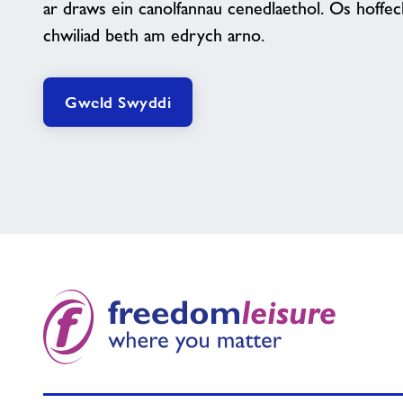
ar draws ein canolfannau cenedlaethol. Os hoffec
chwiliad beth am edrych arno.
Gweld Swyddi