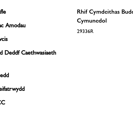
fle
Rhif Cymdeithas Bud
Cymunedol
 ac Amodau
29336R
wcis
ad Deddf Caethwasiaeth
edd
reifatrwydd
CC