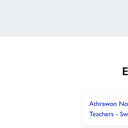
E
Athrawon Nof
Teachers - S