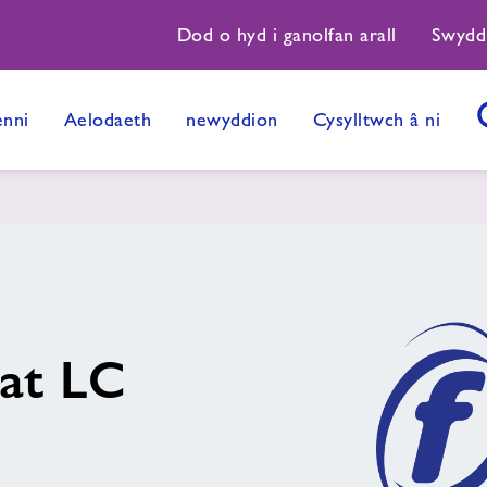
Dod o hyd i ganolfan arall
Swydd
nni
Aelodaeth
newyddion
Cysylltwch â ni
 at LC