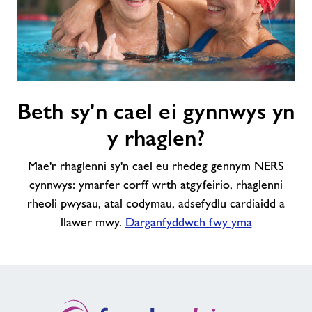
Beth
Beth sy'n cael ei gynnwys yn
sy'n
cael
y rhaglen?
ei
gynnwys
Mae'r rhaglenni sy'n cael eu rhedeg gennym NERS
yn
cynnwys: ymarfer corff wrth atgyfeirio, rhaglenni
y
rheoli pwysau, atal codymau, adsefydlu cardiaidd a
rhaglen?
llawer mwy.
Darganfyddwch fwy yma