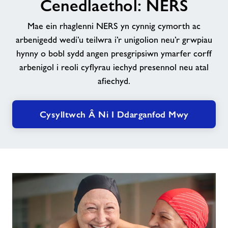
Cenedlaethol: NERS
newyddion
Mae ein rhaglenni NERS yn cynnig cymorth ac
arbenigedd wedi’u teilwra i’r unigolion neu’r grwpiau
hynny o bobl sydd angen presgripsiwn ymarfer corff
Cysylltwch â ni
arbenigol i reoli cyflyrau iechyd presennol neu atal
afiechyd.
Swyddi
Cysylltwch Â Ni I Ddarganfod Mwy
Ynghylch Freedom Leisure