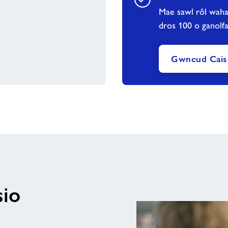
Mae sawl rôl waha
dros 100 o ganolf
Gwneud Cai
sio