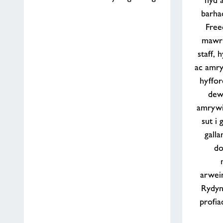
hyd a
barha
Free
mawr i
staff,
ac amry
hyffor
dewi
amrywio
sut i
galla
do
arwein
Rydyn 
profia