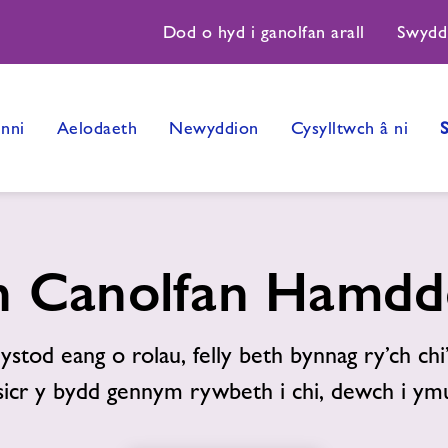
Dod o hyd i ganolfan arall
Swydd
nni
Aelodaeth
Newyddion
Cysylltwch â ni
n Canolfan Hamdde
stod eang o rolau, felly beth bynnag ry’ch ch
 sicr y bydd gennym rywbeth i chi, dewch i ymu