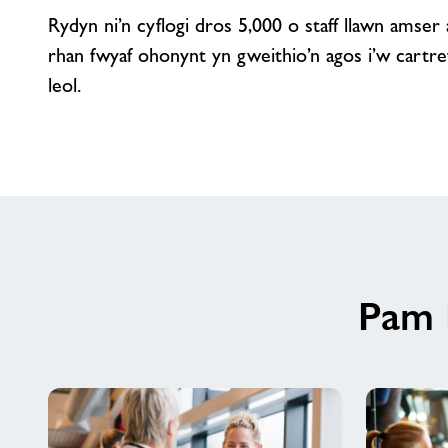
Rydyn ni’n cyflogi dros 5,000 o staff llawn amser
rhan fwyaf ohonynt yn gweithio’n agos i’w cartr
leol.
Pam 