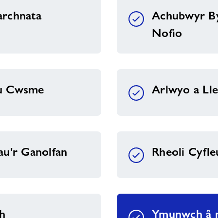
rchnata
Achubwyr B
Nofio
u Cwsme
Arlwyo a Ll
au'r Ganolfan
Rheoli Cyfle
h
Ymunwch â n