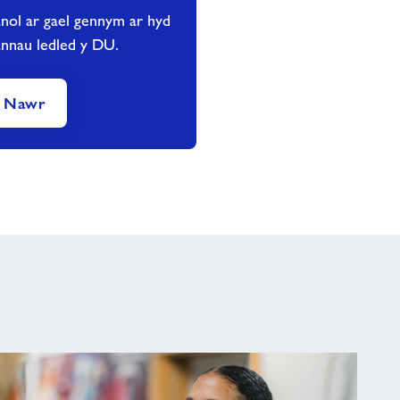
nol ar gael gennym ar hyd
annau ledled y DU.
s Nawr