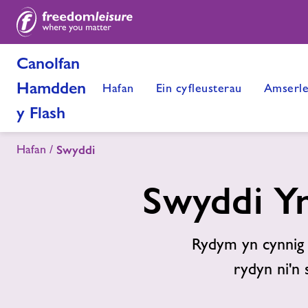
Canolfan
Hamdden
Hafan
Ein cyfleusterau
Amserle
y Flash
Hafan
Swyddi
Swyddi Y
Rydym yn cynnig y
rydyn ni'n