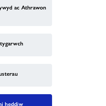
ywyd ac Athrawon
etygarwch
usterau
i heddiw