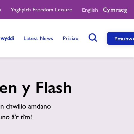
Cymraeg
i
Ynghylch Freedom Leisure
English
Swyddi
Latest News
Prisiau
Ymunw
Botwm Chwilio
n y Flash
i’n chwilio amdano
no â'r tîm!