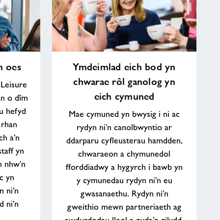
Ymdeimlad
m oes
Ymdeimlad eich bod yn
eich
chwarae rôl ganolog yn
bod
Leisure
yn
eich cymuned
an o dîm
chwarae
u hefyd
Mae cymuned yn bwysig i ni ac
rôl
 rhan
rydyn ni’n canolbwyntio ar
ganolog
ch a’n
yn
ddarparu cyfleusterau hamdden,
taff yn
eich
chwaraeon a chymunedol
cymuned
en nhw’n
fforddiadwy a hygyrch i bawb yn
c yn
y cymunedau rydyn ni’n eu
 ni’n
gwasanaethu. Rydyn ni’n
 ni’n
gweithio mewn partneriaeth ag