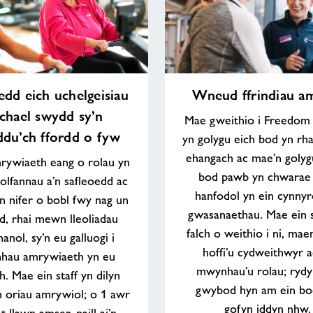
Wneud
edd eich uchelgeisiau
Wneud ffrindiau a
ffrindiau
 chael swydd sy’n
am
Mae gweithio i Freedom 
oes
du’ch ffordd o fyw
yn golygu eich bod yn rh
ehangach ac mae’n golyg
rywiaeth eang o rolau yn
bod pawb yn chwarae
olfannau a’n safleoedd ac
hanfodol yn ein cynnyr
n nifer o bobl fwy nag un
gwasanaethau. Mae ein s
, rhai mewn lleoliadau
falch o weithio i ni, ma
anol, sy’n eu galluogi i
hoffi’u cydweithwyr a
hau amrywiaeth yn eu
mwynhau’u rolau; rydyn
h. Mae ein staff yn dilyn
gwybod hyn am ein bod
 oriau amrywiol; o 1 awr
gofyn iddyn nhw.