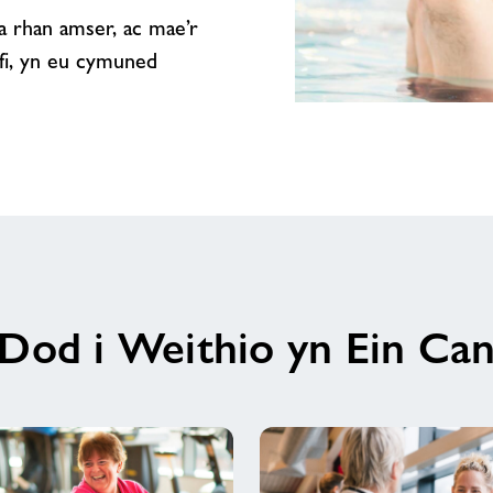
 a rhan amser, ac mae’r
efi, yn eu cymuned
Byddem
wrth
ein
bodd
yn
eich
croesawu
i’r
tîm
Dod i Weithio yn Ein Can
anhygoel
yn
Ganolfan
Hamdden
Y
Flash