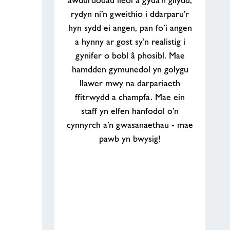
awdurdodau lleol a gyda’n gilydd,
rydyn ni’n gweithio i ddarparu’r
hyn sydd ei angen, pan fo’i angen
a hynny ar gost sy’n realistig i
gynifer o bobl â phosibl. Mae
hamdden gymunedol yn golygu
llawer mwy na darpariaeth
ffitrwydd a champfa. Mae ein
staff yn elfen hanfodol o’n
cynnyrch a’n gwasanaethau - mae
pawb yn bwysig!