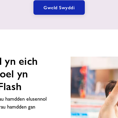
Gweld Swyddi
 yn eich
oel yn
Flash
au hamdden elusennol
erau hamdden gan