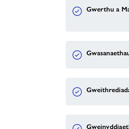
Gwerthu a Ma
Gwasanaetha
Gweithrediad
Gweinyddiaet