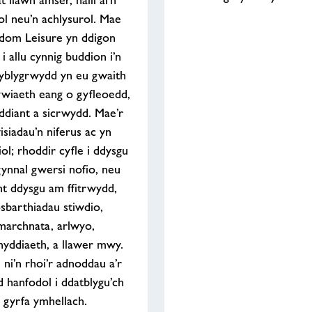
t llawn amser, naill ai’n
ol neu’n achlysurol. Mae
dom Leisure yn ddigon
 allu cynnig buddion i’n
 hyblygrwydd yn eu gwaith
wiaeth eang o gyfleoedd,
ddiant a sicrwydd. Mae’r
siadau’n niferus ac yn
l; rhoddir cyfle i ddysgu
 gynnal gwersi nofio, neu
nt ddysgu am ffitrwydd,
sbarthiadau stiwdio,
marchnata, arlwyo,
yddiaeth, a llawer mwy.
ni’n rhoi’r adnoddau a’r
d hanfodol i ddatblygu’ch
gyrfa ymhellach.