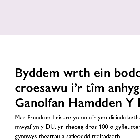
Byddem wrth ein bodd
croesawu i’r tîm anhyg
Ganolfan Hamdden Y 
Mae Freedom Leisure yn un o’r ymddiriedolaeth
mwyaf yn y DU, yn rhedeg dros 100 o gyfleust
gynnwys theatrau a safleoedd treftadaeth.