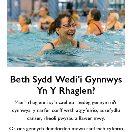
Beth
Beth Sydd Wedi'i Gynnwys
Sydd
Wedi'i
Yn Y Rhaglen?
Gynnwys
Yn
Mae'r rhaglenni sy'n cael eu rhedeg gennym ni'n
Y
cynnwys: ymarfer corff wrth atgyfeirio, adsefydlu
Rhaglen?
canser, rheoli pwysau a llawer mwy.
Os oes gennych ddiddordeb mewn cael eich cyfeirio