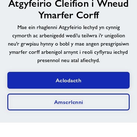
Atgyfeirio Cleifion i Wneud
Ymarfer Corff
Newyddion
Mae ein rhaglenni Atgyfeirio Iechyd yn cynnig
Cysylltwch â ni
cymorth ac arbenigedd wedi'u teilwra i'r unigolion
neu'r grwpiau hynny o bobl y mae angen presgripsiwn
Swyddi
ymarfer corff arbenigol arnynt i reoli cyflyrau iechyd
presennol neu atal afiechyd.
Latest News
Aelodaeth
Prisiau
Amserlenni
Swyddi
Ynghylch Freedom Leisure