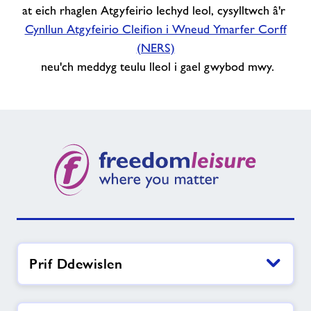
at eich rhaglen Atgyfeirio Iechyd leol, cysylltwch â'r
Cynllun Atgyfeirio Cleifion i Wneud Ymarfer Corff
(NERS)
neu'ch meddyg teulu lleol i gael gwybod mwy.
Prif Ddewislen