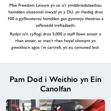
croesawu
Mae Freedom Leisure yn un o’r ymddiriedolaethau
i’r
hamdden elusennol mwyaf yn y DU, yn rhedeg dros
Tîm
100 o gyfleusterau hamdden gan gynnwys theatrau a
anhygoel
safleoedd treftadaeth.
yn
Rydyn ni’n cyflogi dros 5,000 o staff llawn amser a
Abertawe
rhan amser, ac mae’r rhan fwyaf ohonynt yn
gweithio’n agos i’w cartrefi, yn eu cymuned leol.
Pam Dod i Weithio yn Ein
Canolfan