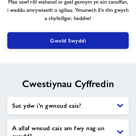
Mae sawl rôl wahanol ar gael gennym yn ein canolfan,
tîm
i weddu amrywiaeth o sgiliau. Ymunwch â'n tîm gwych
a chyfeillgar, heddiw!
Gweld Swyddi
Cwestiynau Cyffredin
Sut ydw i’n gwneud cais?
A allaf wneud cais am fwy nag un