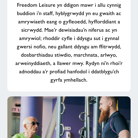
Freedom Leisure yn ddigon mawr i allu cynnig
buddion i’n staff, hyblygrwydd yn eu gwaith ac
amrywiaeth eang o gyfleoedd, hyfforddiant a
sicrwydd. Mae’r dewisiadau’n niferus ac yn
amrywiol; rhoddir cyfle i ddysgu sut i gynnal
gwersi nofio, neu gallant ddysgu am ffitrwydd,
dosbarthiadau stiwdio, marchnata, arlwyo,
arweinyddiaeth, a llawer mwy. Rydyn ni’n rhoi’r
adnoddau a’r profiad hanfodol i ddatblygu’ch
gyrfa ymhellach.