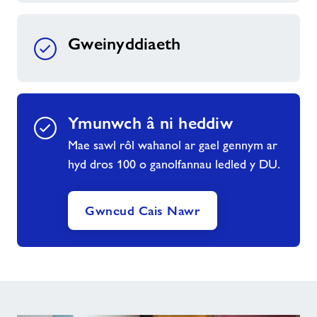
Gweinyddiaeth
Ymunwch â ni heddiw
Mae sawl rôl wahanol ar gael gennym ar
hyd dros 100 o ganolfannau ledled y DU.
Gwneud Cais Nawr