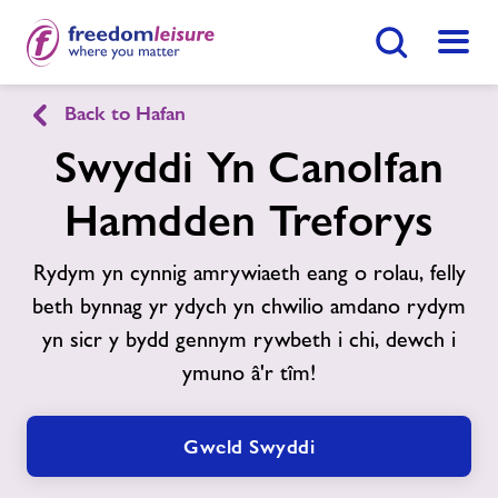
Botwm Chwilio
Dewis
Back to Hafan
English
Cymraeg
Swyddi Yn Canolfan
Canolfan Hamdden Treforys
Hamdden Treforys
Rydym yn cynnig amrywiaeth eang o rolau, felly
Hafan
Ymunwch Nawr
beth bynnag yr ydych yn chwilio amdano rydym
yn sicr y bydd gennym rywbeth i chi, dewch i
Ein cyfleusterau
Gwnewch Ymholiad Nawr
ymuno â'r tîm!
Amserlenni
Gweld Swyddi
Dod O Hyd I Ganolfan
Aelodaethau