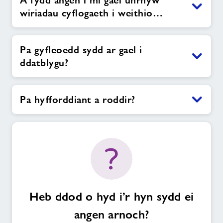
A fydd angen i mi gael unrhyw
wiriadau cyflogaeth i weithio…
Pa gyfleoedd sydd ar gael i
ddatblygu?
Pa hyfforddiant a roddir?
Heb ddod o hyd i’r hyn sydd ei
angen arnoch?