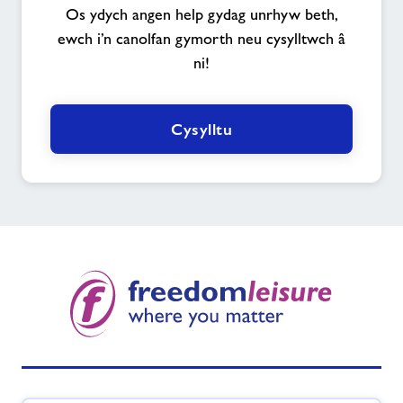
Os ydych angen help gydag unrhyw beth,
ewch i’n canolfan gymorth neu cysylltwch â
ni!
Cysylltu