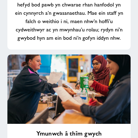
hefyd bod pawb yn chwarae rhan hanfodol yn
ein cynnyrch a’n gwasanaethau. Mae ein staff yn
falch o weithio i ni, maen nhw’n hoffi’u
cydweithwyr ac yn mwynhau’u rolau; rydyn ni’n
gwybod hyn am ein bod ni’n gofyn iddyn nhw.
Ymunwch
Ymunwch â thîm gwych
â