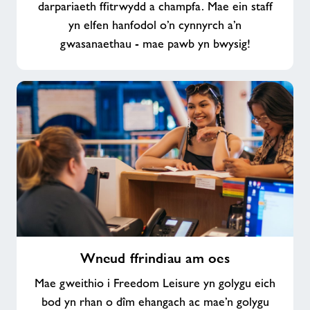
darpariaeth ffitrwydd a champfa. Mae ein staff
yn elfen hanfodol o’n cynnyrch a’n
gwasanaethau - mae pawb yn bwysig!
Wneud
Wneud ffrindiau am oes
ffrindiau
am
Mae gweithio i Freedom Leisure yn golygu eich
oes
bod yn rhan o dîm ehangach ac mae’n golygu