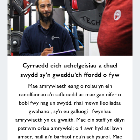
Cyrraedd
Cyrraedd eich uchelgeisiau a chael
eich
swydd sy’n gweddu’ch ffordd o fyw
uchelgeisiau
a
Mae amrywiaeth eang o rolau yn ein
chael
canolfannau a’n safleoedd ac mae gan nifer o
swydd
bobl fwy nag un swydd, rhai mewn lleoliadau
sy’n
gwahanol, sy’n eu galluogi i fwynhau
gweddu’ch
ffordd
amrywiaeth yn eu gwaith. Mae ein staff yn dilyn
o
patrwm oriau amrywiol; o 1 awr hyd at llawn
fyw
amser, naill ai’n barhaol neu’n achlysurol. Mae