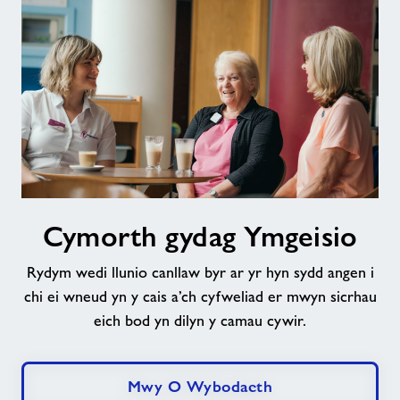
Cymorth
Cymorth gydag Ymgeisio
gydag
Ymgeisio
Rydym wedi llunio canllaw byr ar yr hyn sydd angen i
chi ei wneud yn y cais a’ch cyfweliad er mwyn sicrhau
eich bod yn dilyn y camau cywir.
Mwy O Wybodaeth