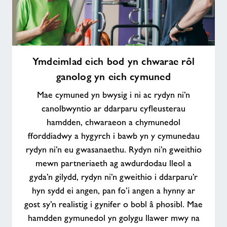
Ymdeimlad
Ymdeimlad eich bod yn chwarae rôl
eich
ganolog yn eich cymuned
bod
yn
Mae cymuned yn bwysig i ni ac rydyn ni’n
chwarae
canolbwyntio ar ddarparu cyfleusterau
rôl
hamdden, chwaraeon a chymunedol
ganolog
fforddiadwy a hygyrch i bawb yn y cymunedau
yn
eich
rydyn ni’n eu gwasanaethu. Rydyn ni’n gweithio
cymuned
mewn partneriaeth ag awdurdodau lleol a
gyda’n gilydd, rydyn ni’n gweithio i ddarparu’r
hyn sydd ei angen, pan fo’i angen a hynny ar
gost sy’n realistig i gynifer o bobl â phosibl. Mae
hamdden gymunedol yn golygu llawer mwy na