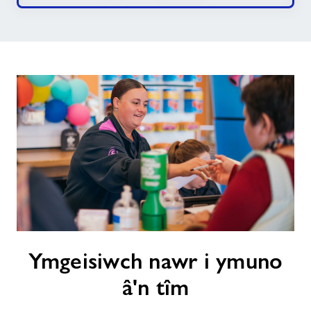
Ymgeisiwch
Ymgeisiwch nawr i ymuno
nawr
i
â'n tîm
ymuno
â'n