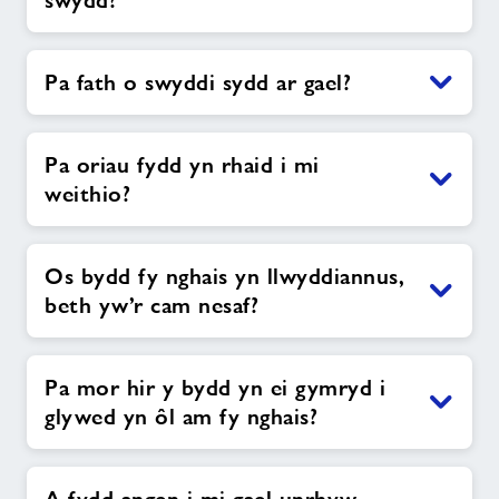
swydd?
Pa fath o swyddi sydd ar gael?
Pa oriau fydd yn rhaid i mi
weithio?
Os bydd fy nghais yn llwyddiannus,
beth yw’r cam nesaf?
Pa mor hir y bydd yn ei gymryd i
glywed yn ôl am fy nghais?