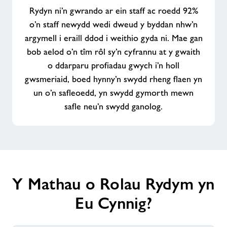
thîm
Rydyn ni’n gwrando ar ein staff ac roedd 92%
gwych
o’n staff newydd wedi dweud y byddan nhw’n
argymell i eraill ddod i weithio gyda ni. Mae gan
bob aelod o’n tîm rôl sy’n cyfrannu at y gwaith
o ddarparu profiadau gwych i’n holl
gwsmeriaid, boed hynny’n swydd rheng flaen yn
un o’n safleoedd, yn swydd gymorth mewn
safle neu’n swydd ganolog.
Y Mathau o Rolau Rydym yn
Eu Cynnig?