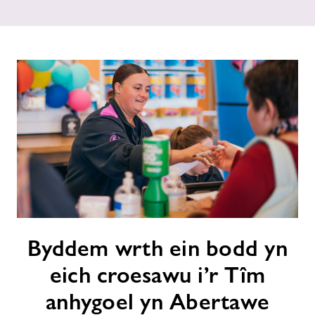
Newyddion
Cysylltwch â ni
Swyddi
Ynghylch Freedom Leisure
Byddem
Byddem wrth ein bodd yn
wrth
ein
eich croesawu i’r Tîm
bodd
yn
anhygoel yn Abertawe
eich