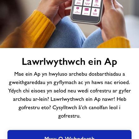
Lawrlwythwch
Lawrlwythwch ein Ap
ein
Ap
Mae ein Ap yn hwyluso archebu dosbarthiadau a
gweithgareddau yn gyflymach ac yn haws nac erioed.
Ydych chi eisoes yn aelod neu wedi cofrestru ar gyfer
archebu ar-lein? Lawrlwythwch ein Ap nawr! Heb
gofrestru eto? Cysylltwch â’ch canolfan leol i
gofrestru.
Mwy O Wybodaeth