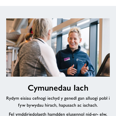
Cymunedau
Cymunedau Iach
Iach
Rydym eisiau cefnogi iechyd y genedl gan alluogi pobl i
fyw bywydau hirach, hapusach ac iachach.
Fel ymddiriedolaeth hamdden elusennol nid-er- elw,