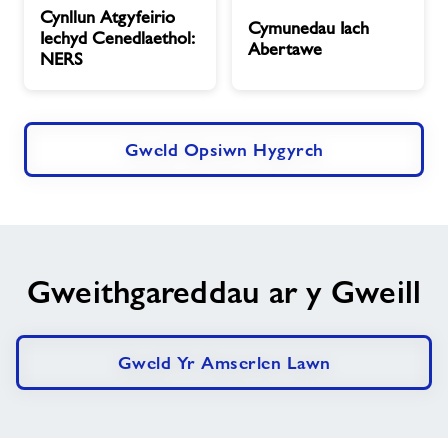
Cynllun Atgyfeirio
Atgyfeirio
Iach
Cymunedau Iach
Iechyd Cenedlaethol:
Iechyd
Abertawe
Abertawe
NERS
Cenedlaethol:
NERS
Gweld Opsiwn Hygyrch
Gweithgareddau ar y Gweill
Gweld Yr Amserlen Lawn