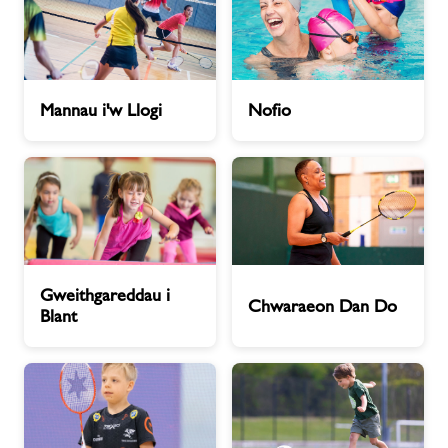
Mannau
Nofio
Mannau i'w Llogi
Nofio
i'w
Llogi
Gweithgareddau
Chwaraeon
Gweithgareddau i
i
Dan
Chwaraeon Dan Do
Blant
Blant
Do