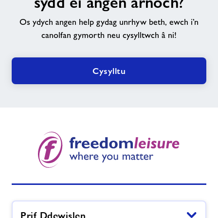
sydd ei angen arnoch?
hyd
i’r
Os ydych angen help gydag unrhyw beth, ewch i’n
hyn
canolfan gymorth neu cysylltwch â ni!
sydd
ei
angen
Cysylltu
arnoch?
Prif Ddewislen