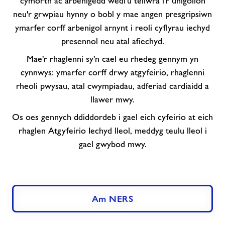
cymorth ac arbenigedd wedi'u teilwra i'r unigolion
Corff:
neu'r grwpiau hynny o bobl y mae angen presgripsiwn
NERS
ymarfer corff arbenigol arnynt i reoli cyflyrau iechyd
presennol neu atal afiechyd.
Mae'r rhaglenni sy'n cael eu rhedeg gennym yn
cynnwys: ymarfer corff drwy atgyfeirio, rhaglenni
rheoli pwysau, atal cwympiadau, adferiad cardiaidd a
llawer mwy.
Os oes gennych ddiddordeb i gael eich cyfeirio at eich
rhaglen Atgyfeirio Iechyd lleol, meddyg teulu lleol i
gael gwybod mwy.
Am NERS