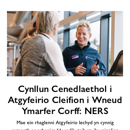
Cynllun
Cynllun Cenedlaethol i
Cenedlaethol
i
Atgyfeirio Cleifion i Wneud
Atgyfeirio
Cleifion
Ymarfer Corff: NERS
i
Wneud
Mae ein rhaglenni Atgyfeirio Iechyd yn cynnig
Ymarfer