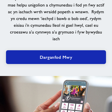
mae helpu unigolion a chymunedau i fod yn fwy actif
ac yn iachach wrth wraidd popeth a wnawn. Rydym
yn credu mewn ‘iechyd i bawb o bob oed’, rydym
eisiau i’n cymunedau lleol ni gael hwyl, cael eu
croesawu a’u cynnwys a’u grymuso i fyw bywydau
iach
Darganfod Mwy