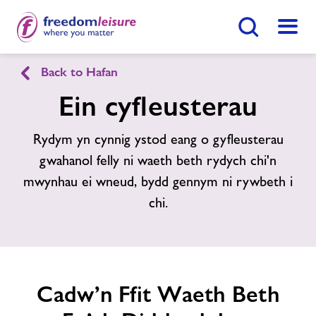
Botwm Chwilio
Dewis
Back to Hafan
English
Cymraeg
Ein cyfleusterau
Canolfan Hamdden Penyrheol
Rydym yn cynnig ystod eang o gyfleusterau
gwahanol felly ni waeth beth rydych chi'n
Hafan
mwynhau ei wneud, bydd gennym ni rywbeth i
Ymunwch Nawr
chi.
Ein cyfleusterau
Gwnewch Ymholiad Nawr
Amserlenni
Dod O Hyd I Ganolfan
Cadw’n Ffit Waeth Beth
Aelodaethau