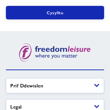
ei
angen
Cysylltu
arnoch?
Prif Ddewislen
Legal