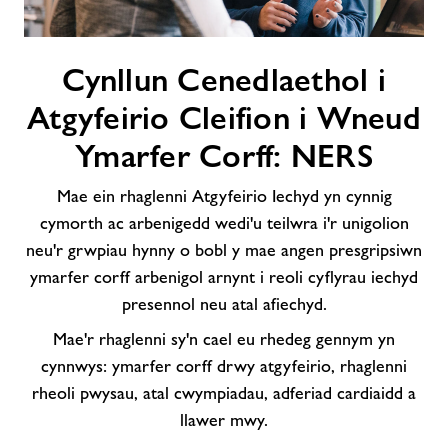
Cynllun
Cynllun Cenedlaethol i
Cenedlaethol
i
Atgyfeirio Cleifion i Wneud
Atgyfeirio
Cleifion
Ymarfer Corff: NERS
i
Wneud
Mae ein rhaglenni Atgyfeirio Iechyd yn cynnig
Ymarfer
cymorth ac arbenigedd wedi'u teilwra i'r unigolion
Corff:
neu'r grwpiau hynny o bobl y mae angen presgripsiwn
NERS
ymarfer corff arbenigol arnynt i reoli cyflyrau iechyd
presennol neu atal afiechyd.
Mae'r rhaglenni sy'n cael eu rhedeg gennym yn
cynnwys: ymarfer corff drwy atgyfeirio, rhaglenni
rheoli pwysau, atal cwympiadau, adferiad cardiaidd a
llawer mwy.