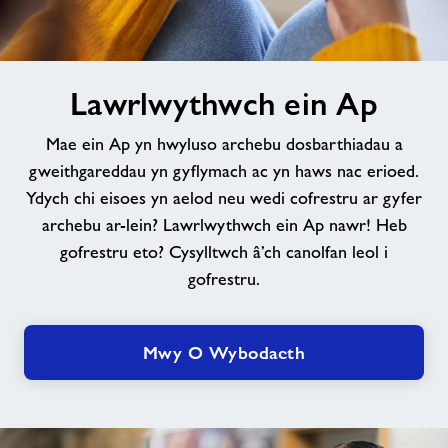
Lawrlwythwch
Lawrlwythwch ein Ap
ein
Ap
Mae ein Ap yn hwyluso archebu dosbarthiadau a
gweithgareddau yn gyflymach ac yn haws nac erioed.
Ydych chi eisoes yn aelod neu wedi cofrestru ar gyfer
archebu ar-lein? Lawrlwythwch ein Ap nawr! Heb
gofrestru eto? Cysylltwch â’ch canolfan leol i
gofrestru.
Mwy O Wybodaeth