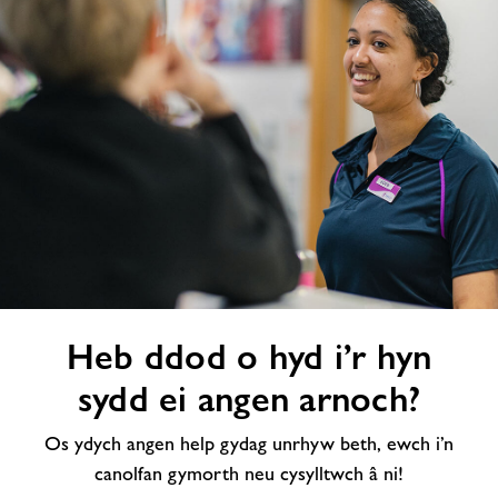
Heb
Heb ddod o hyd i’r hyn
ddod
o
sydd ei angen arnoch?
hyd
i’r
Os ydych angen help gydag unrhyw beth, ewch i’n
hyn
canolfan gymorth neu cysylltwch â ni!
sydd