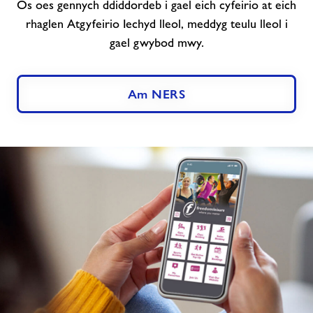
Os oes gennych ddiddordeb i gael eich cyfeirio at eich
rhaglen Atgyfeirio Iechyd lleol, meddyg teulu lleol i
gael gwybod mwy.
Am NERS