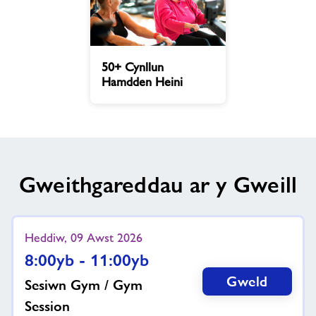
50+
50+ Cynllun
Cynllun
Hamdden Heini
Hamdden
Heini
Gweithgareddau ar y Gweill
Heddiw, 09 Awst 2026
8:00yb - 11:00yb
Gweld
Sesiwn Gym / Gym
Session