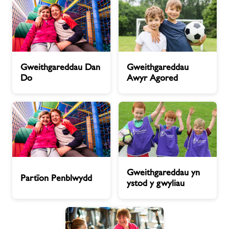
Gweithgareddau
Gweithgareddau
Gweithgareddau Dan
Gweithgareddau
Dan
Awyr
Do
Awyr Agored
Do
Agored
Partïon
Gweithgareddau
Gweithgareddau yn
Penblwydd
yn
Partïon Penblwydd
ystod y gwyliau
ystod
y
gwyliau