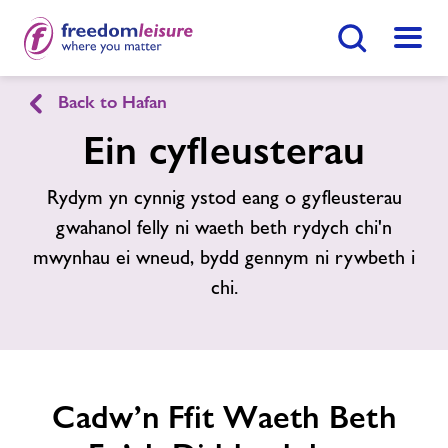
Botwm Chwilio
Dewis
Back to Hafan
English
Cymraeg
Ein cyfleusterau
Canolfan Hamdden Maldwyn
Rydym yn cynnig ystod eang o gyfleusterau
gwahanol felly ni waeth beth rydych chi'n
Hafan
mwynhau ei wneud, bydd gennym ni rywbeth i
Ymunwch Nawr
chi.
Ein cyfleusterau
Gwnewch Ymholiad Nawr
Amserlenni
Dod O Hyd I Ganolfan
Cadw’n Ffit Waeth Beth
Newyddion