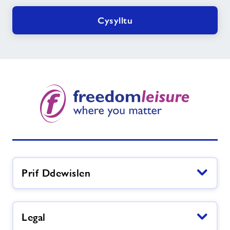
angen
Cysylltu
arnoch?
Prif Ddewislen
Legal