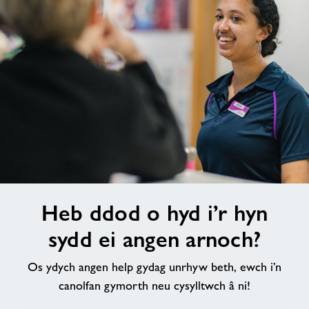
Heb
Heb ddod o hyd i’r hyn
ddod
o
sydd ei angen arnoch?
hyd
i’r
Os ydych angen help gydag unrhyw beth, ewch i’n
hyn
canolfan gymorth neu cysylltwch â ni!
sydd
ei