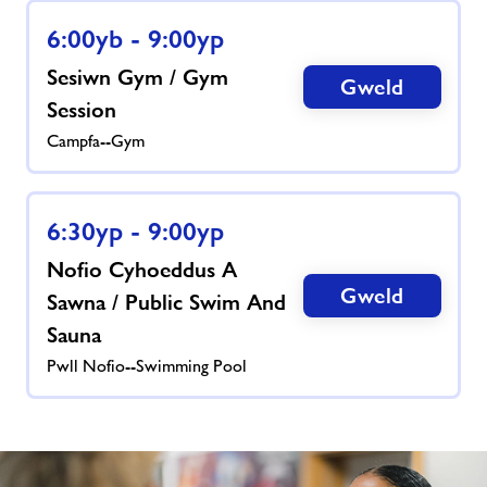
6:00yb - 9:00yp
Cysylltwch â ni
Sesiwn Gym / Gym
Gweld
Session
Swyddi
Campfa--Gym
Prisiau
6:30yp - 9:00yp
Swyddi
Nofio Cyhoeddus A
Gweld
Sawna / Public Swim And
Ynghylch Freedom Leisure
Sauna
Pwll Nofio--Swimming Pool