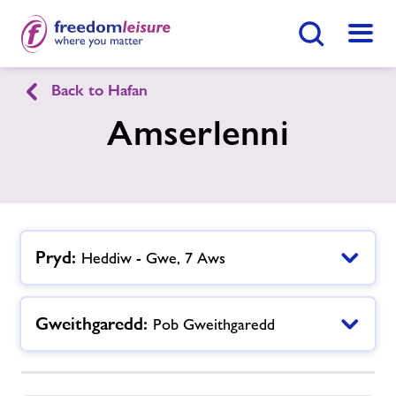
Botwm Chwilio
Dewis
Back to Hafan
English
Cymraeg
Amserlenni
Canolfan Hamdden Maldwyn
Hafan
Ymunwch Nawr
Pryd:
Heddiw - Gwe, 7 Aws
Ein cyfleusterau
Gwnewch Ymholiad Nawr
Gweithgaredd:
Pob Gweithgaredd
Amserlenni
Dod O Hyd I Ganolfan
Newyddion