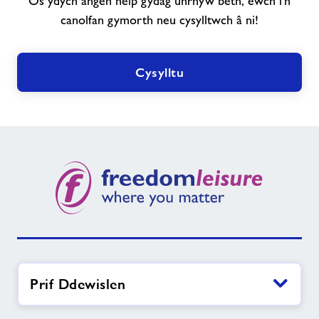
Os ydych angen help gydag unrhyw beth, ewch i’n
hyn
canolfan gymorth neu cysylltwch â ni!
sydd
ei
angen
Cysylltu
arnoch?
Prif Ddewislen