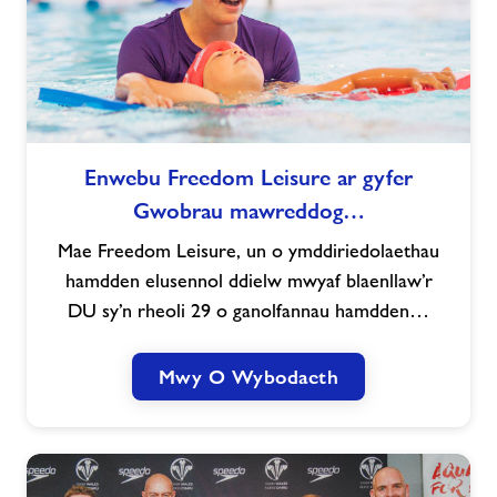
Enwebu
Enwebu Freedom Leisure ar gyfer
Freedom
Gwobrau mawreddog…
Leisure
ar
Mae Freedom Leisure, un o ymddiriedolaethau
gyfer
hamdden elusennol ddielw mwyaf blaenllaw’r
Gwobrau
DU sy’n rheoli 29 o ganolfannau hamdden…
mawreddog
Nofio
Cymru
Mwy O Wybodaeth