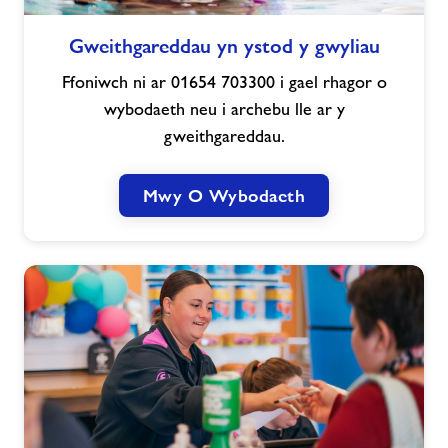
Gweithgareddau
Gweithgareddau yn ystod y gwyliau
yn
ystod
Ffoniwch ni ar 01654 703300 i gael rhagor o
y
wybodaeth neu i archebu lle ar y
gwyliau
gweithgareddau.
Mwy O Wybodaeth