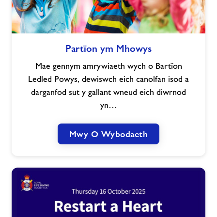
Partïon
Partïon ym Mhowys
ym
Mhowys
Mae gennym amrywiaeth wych o Bartïon
Ledled Powys, dewiswch eich canolfan isod a
darganfod sut y gallant wneud eich diwrnod
yn…
Mwy O Wybodaeth