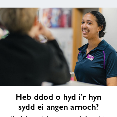
Cymru
dudalen
nesaf
Heb
Heb ddod o hyd i’r hyn
ddod
o
sydd ei angen arnoch?
hyd
i’r