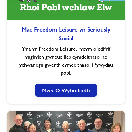
Mae
Mae Freedom Leisure yn Seriously
Freedom
Social
Leisure
yn
Yma yn Freedom Leisure, rydym o ddifrif
Seriously
ynghylch gwneud lles cymdeithasol ac
Social
ychwanegu gwerth cymdeithasol i fywydau
pobl.
Mwy O Wybodaeth