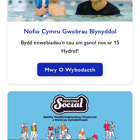
Nofio
Nofio Cymru Gwobrau Blynyddol
Cymru
Gwobrau
Bydd enwebiadau’n cau am ganol nos ar 15
Blynyddol
Hydref!
Mwy O Wybodaeth