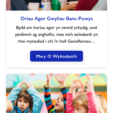
Oriau
Oriau Agor Gwyliau Banc-Powys
Agor
Gwyliau
Bydd ein horiau agor yn newid ychydig, ond
Banc-
peidiwch ag anghofio, mae eich aelodaeth yn
Powys
rhoi mynediad i chi i'n holl Ganolfannau…
Mwy O Wybodaeth