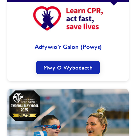
Adfywio’r
Adfywio’r Galon (Powys)
Galon
(Powys)
Mwy O Wybodaeth