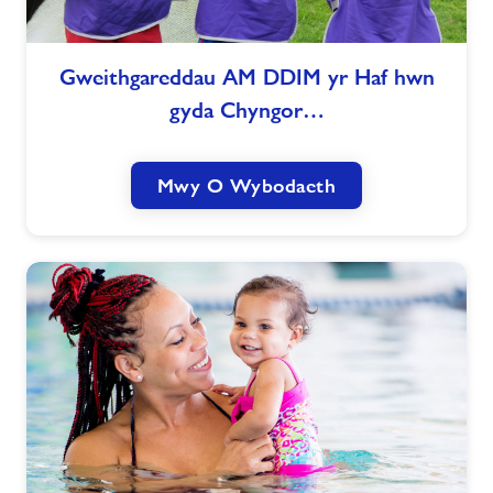
Newyddion
Gweithgareddau
Gweithgareddau AM DDIM yr Haf hwn
AM
gyda Chyngor…
DDIM
Cysylltwch â ni
yr
Haf
Swyddi
Mwy O Wybodaeth
hwn
gyda
Chyngor
Prisiau
Sir
Powys
Swyddi
Ynghylch Freedom Leisure