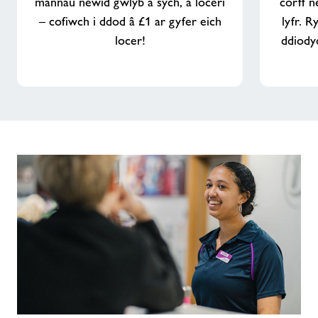
mannau newid gwlyb a sych, a loceri
corff n
– cofiwch i ddod â £1 ar gyfer eich
lyfr. 
locer!
ddiody