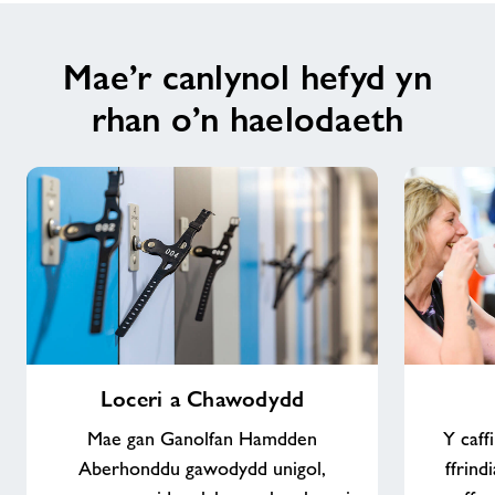
Mae’r canlynol hefyd yn
rhan o’n haelodaeth
Loceri
Caffi
Loceri a Chawodydd
a
Chawodydd
Mae gan Ganolfan Hamdden
Y caff
Aberhonddu gawodydd unigol,
ffrind