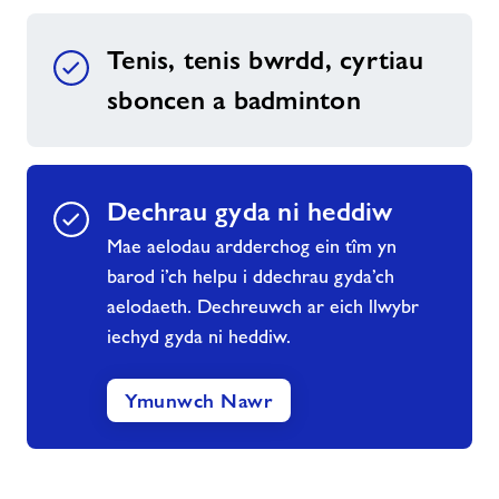
Tenis, tenis bwrdd, cyrtiau
sboncen a badminton
Dechrau gyda ni heddiw
Mae aelodau ardderchog ein tîm yn
barod i’ch helpu i ddechrau gyda’ch
aelodaeth. Dechreuwch ar eich llwybr
iechyd gyda ni heddiw.
Ymunwch Nawr