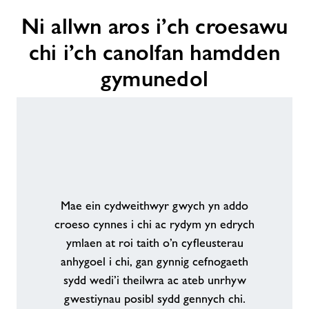
Ni
Ni allwn aros i’ch croesawu
allwn
aros
chi i’ch canolfan hamdden
i’ch
croesawu
gymunedol
chi
i’ch
canolfan
hamdden
gymunedol
Mae ein cydweithwyr gwych yn addo
croeso cynnes i chi ac rydym yn edrych
ymlaen at roi taith o’n cyfleusterau
anhygoel i chi, gan gynnig cefnogaeth
sydd wedi’i theilwra ac ateb unrhyw
gwestiynau posibl sydd gennych chi.