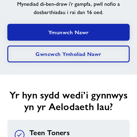
Mynediad di-ben-draw i’r gampfa, pwll nofio a
dosbarthiadau i rai dan 16 oed.
Newyddion
Ymunwch Nawr
Cysylltwch â ni
Prisiau
Gwnewch Ymholiad Nawr
Swyddi
Ynghylch Freedom Leisure
Yr hyn sydd wedi’i gynnwys
yn yr Aelodaeth Iau?
Teen Toners