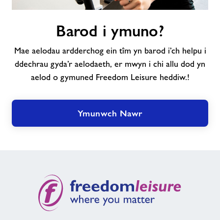
Barod
Barod i ymuno?
i
ymuno?
Mae aelodau ardderchog ein tîm yn barod i’ch helpu i
ddechrau gyda’r aelodaeth, er mwyn i chi allu dod yn
aelod o gymuned Freedom Leisure heddiw.!
Ymunwch Nawr