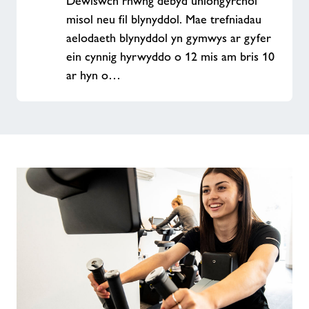
Dewiswch rhwng debyd uniongyrchol
misol neu fil blynyddol. Mae trefniadau
aelodaeth blynyddol yn gymwys ar gyfer
ein cynnig hyrwyddo o 12 mis am bris 10
ar hyn o…