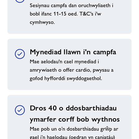
Sesiynau campfa dan oruchwyliaeth i
bobl ifanc 11-15 oed. T&C's i'w
cymhwyso.
Mynediad llawn i'n campfa
Mae aelodau'n cael mynediad i
amrywiaeth o offer cardio, pwysau a
gofod hyfforddi swyddogaethol.
Dros 40 o ddosbarthiadau
ymarfer corff bob wythnos
Mae pob un o’n dosbarthiadau grŵp ar
gael i’n haelodau (oedran yn caniatáu)