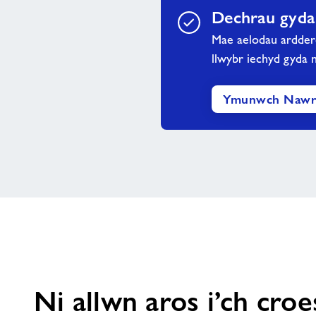
Dechrau gyda
Mae aelodau ardderc
llwybr iechyd gyda 
Ymunwch Naw
Ni allwn aros i’ch cro