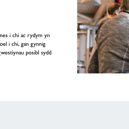
es i chi ac rydym yn
el i chi, gan gynnig
gwestiynau posibl sydd
Ni
allwn
aros
i’ch
croesawu
chi
i’ch
canolfan