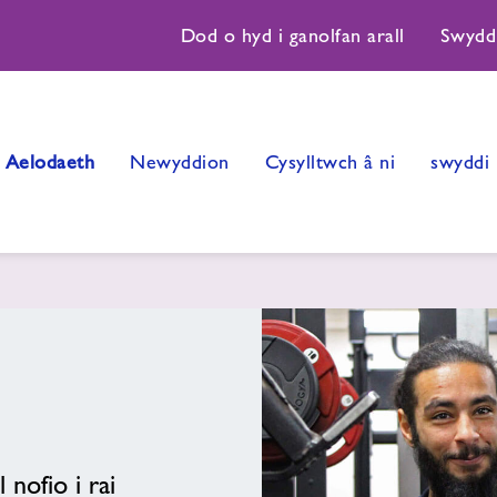
Dod o hyd i ganolfan arall
Swydd
Aelodaeth
Newyddion
Cysylltwch â ni
swyddi
nofio i rai