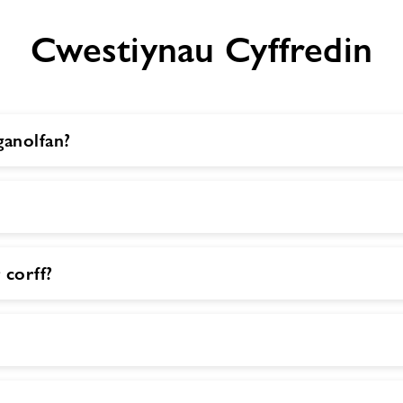
Cwestiynau Cyffredin
ganolfan?
 corff?