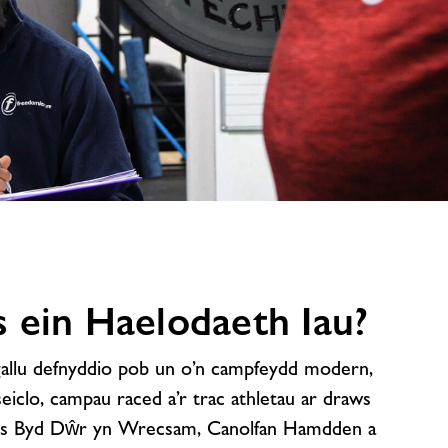
 ein Haelodaeth Iau?
gallu defnyddio pob un o’n campfeydd modern,
 seiclo, campau raced a’r trac athletau ar draws
s Byd Dŵr yn Wrecsam, Canolfan Hamdden a