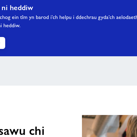
 ni heddiw
hog ein tîm yn barod i’ch helpu i ddechrau gyda’ch aelodae
ni heddiw.
r
esawu chi