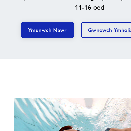
11-16 oed
Ymunwch Nawr
Gwnewch Ymholi