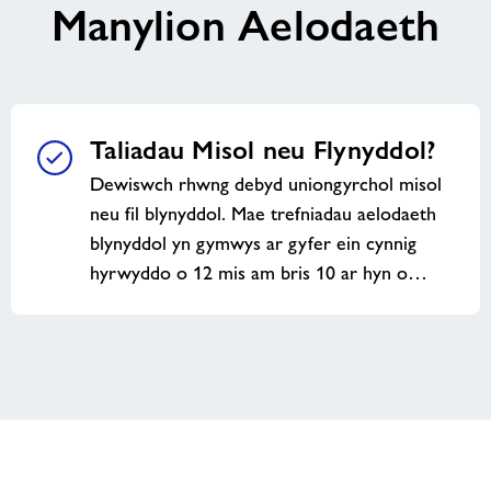
Manylion Aelodaeth
hamdden
gymunedol
Taliadau Misol neu Flynyddol?
Dewiswch rhwng debyd uniongyrchol misol
neu fil blynyddol. Mae trefniadau aelodaeth
blynyddol yn gymwys ar gyfer ein cynnig
hyrwyddo o 12 mis am bris 10 ar hyn o…