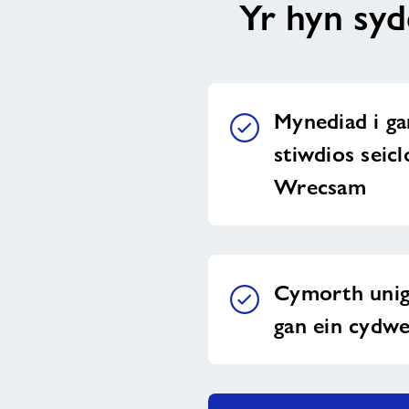
Yr hyn syd
Mynediad i g
stiwdios seic
Wrecsam
Cymorth unigo
gan ein cydwe