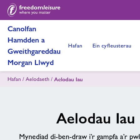
Canolfan
Hamdden a
Hafan
Ein cyfleusterau
Gweithgareddau
Morgan Llwyd
Hafan
Aelodaeth
Aelodau Iau
Aelodau Iau
Mynediad di-ben-draw i’r gampfa a’r pwll 