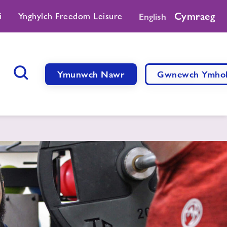
Cymraeg
i
Ynghylch Freedom Leisure
English
Ymunwch Nawr
Gwnewch Ymhol
Botwm Chwilio