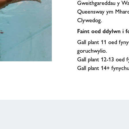
Gweithgareddau y Wa
Queensway ym Mharc Ca
Clywedog.
Faint oed ddylwn i 
Gall plant 11 oed fyn
goruchwylio.
Gall plant 12-13 oed 
Gall plant 14+ fynych