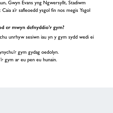
un, Gwyn Evans yng Ngwersyllt, Stadiwm
ia a’r safleoedd ysgol fin nos megis Ysgol
fod er mwyn defnyddio’r gym?
ychu unrhyw sesiwn iau yn y gym sydd wedi ei
fynychu’r gym gydag oedolyn.
u’r gym ar eu pen eu hunain.