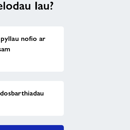
elodau Iau?
pyllau nofio ar
sam
ddosbarthiadau