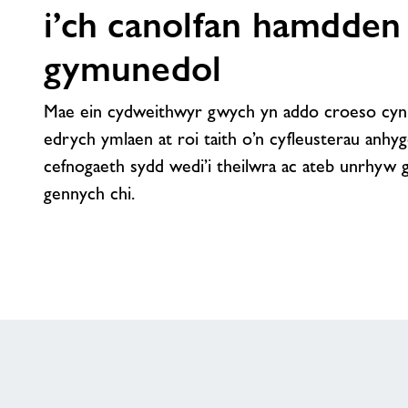
i’ch canolfan hamdden
gymunedol
Mae ein cydweithwyr gwych yn addo croeso cynn
edrych ymlaen at roi taith o’n cyfleusterau anhygo
cefnogaeth sydd wedi’i theilwra ac ateb unrhyw 
gennych chi.