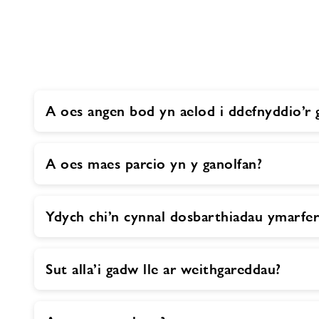
A oes angen bod yn aelod i ddefnyddio’r 
A oes maes parcio yn y ganolfan?
Ydych chi’n cynnal dosbarthiadau ymarfer
Sut alla’i gadw lle ar weithgareddau?