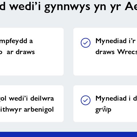
d wedi’i gynnwys yn yr A
ampfeydd a
Mynediad i’r 
lo ar draws
draws Wrec
l wedi’i deilwra
Mynediad i 
ithwyr arbenigol
grŵp