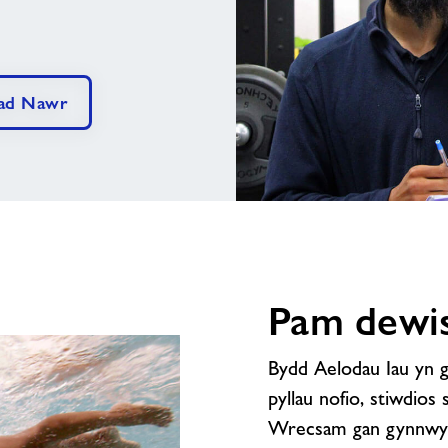
ad Nawr
testun
delwedd
Pam dewis
Bydd Aelodau Iau yn 
pyllau nofio, stiwdios
Wrecsam gan gynnwy