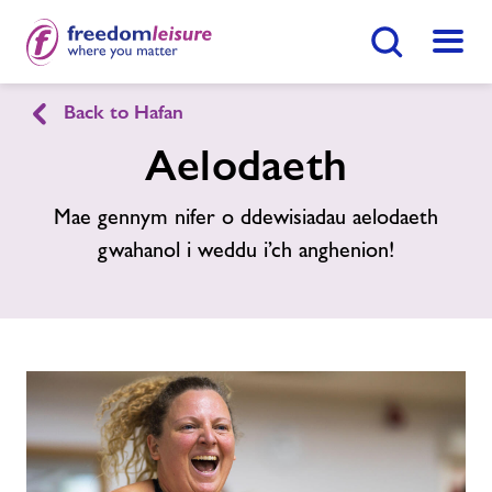
Botwm Chwilio
Dewis
Back to Hafan
English
Cymraeg
Aelodaeth
Canolfan Hamdden a Gweithgareddau
Mae gennym nifer o ddewisiadau aelodaeth
Morgan Llwyd
gwahanol i weddu i’ch anghenion!
Hafan
Ymunwch Nawr
Ein cyfleusterau
Gwnewch Ymholiad Nawr
Aelodaeth
Dod O Hyd I Ganolfan