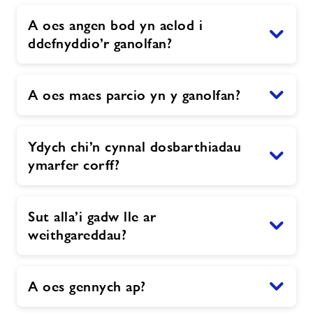
A oes angen bod yn aelod i
ddefnyddio’r ganolfan?
A oes maes parcio yn y ganolfan?
Ydych chi’n cynnal dosbarthiadau
ymarfer corff?
Sut alla’i gadw lle ar
weithgareddau?
A oes gennych ap?