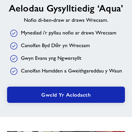
Aelodau Gysylltiedig ‘Aqua’
Gysylltiedig
‘Aqua’
Nofio di-ben-draw ar draws Wrecsam.
Mynediad i’r pyllau nofio ar draws Wrecsam
Canolfan Byd Dŵr yn Wrecsam
Gwyn Evans yng Ngwersyllt
Canolfan Hamdden a Gweithgareddau y Waun
Gweld Yr Aelodaeth