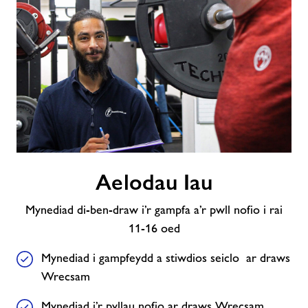
Aelodau
Aelodau Iau
Iau
Mynediad di-ben-draw i’r gampfa a’r pwll nofio i rai
11-16 oed
Mynediad i gampfeydd a stiwdios seiclo ar draws
Wrecsam
Mynediad i’r pyllau nofio ar draws Wrecsam