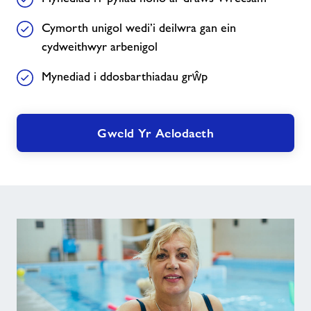
Cymorth unigol wedi’i deilwra gan ein
cydweithwyr arbenigol
Mynediad i ddosbarthiadau grŵp
Gweld Yr Aelodaeth