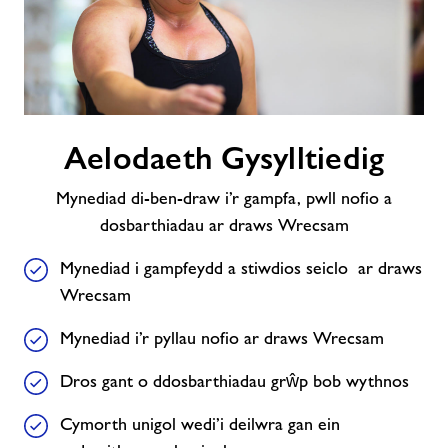
Newyddion
Cysylltwch â ni
Aelodaeth
swyddi
Aelodaeth Gysylltiedig
Gysylltiedig
Mynediad di-ben-draw i’r gampfa, pwll nofio a
Swyddi
dosbarthiadau ar draws Wrecsam
Ynghylch Freedom Leisure
Mynediad i gampfeydd a stiwdios seiclo ar draws
Wrecsam
Mynediad i’r pyllau nofio ar draws Wrecsam
Dros gant o ddosbarthiadau grŵp bob wythnos
Cymorth unigol wedi’i deilwra gan ein