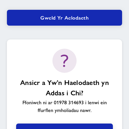
Gweld Yr Aelodaeth
Ansicr a Yw’n Haelodaeth yn
Addas i Chi?
Ffoniwch ni ar 01978 314693 i lenwi ein
ffurflen ymholiadau nawr.