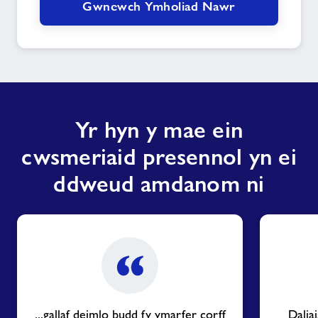
Gwnewch Ymholiad Nawr
Yr hyn y mae ein
cwsmeriaid presennol yn ei
ddweud amdanom ni
...gallaf deimlo budd fy ymarfer corff
Dalia