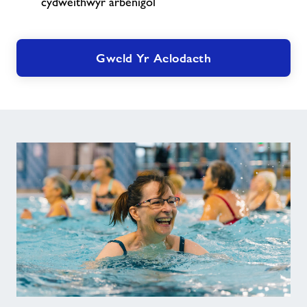
cydweithwyr arbenigol
Gweld Yr Aelodaeth
Aelodau