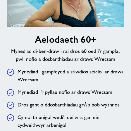
Aelodaeth
Aelodaeth 60+
60+
Mynediad di-ben-draw i rai dros 60 oed i’r gampfa,
pwll nofio a dosbarthiadau ar draws Wrecsam
Mynediad i gampfeydd a stiwdios seiclo ar draws
Wrecsam
Mynediad i’r pyllau nofio ar draws Wrecsam
Dros gant o ddosbarthiadau grŵp bob wythnos
Cymorth unigol wedi’i deilwra gan ein
cydweithwyr arbenigol