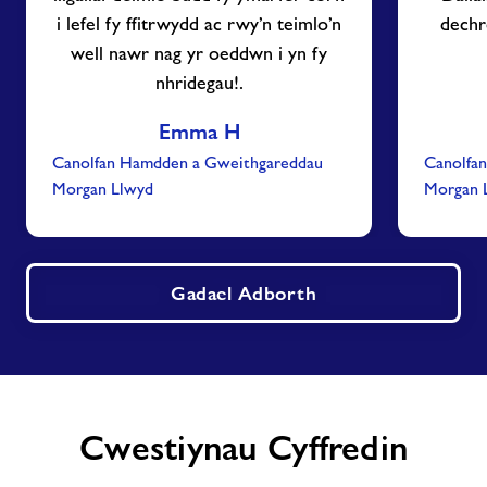
i lefel fy ffitrwydd ac rwy’n teimlo’n
dechr
well nawr nag yr oeddwn i yn fy
nhridegau!.
Emma H
Canolfan Hamdden a Gweithgareddau
Canolfa
Morgan Llwyd
Morgan 
Gadael Adborth
Cwestiynau Cyffredin