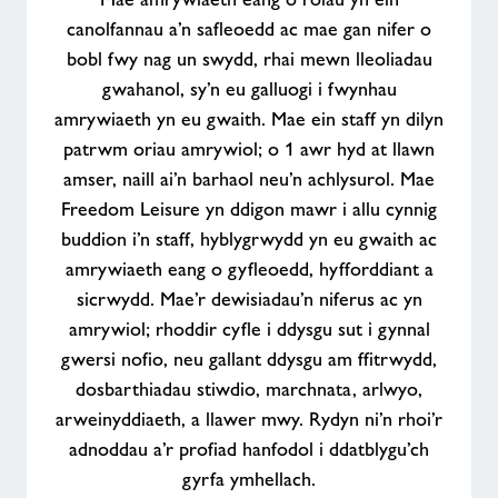
chael
canolfannau a’n safleoedd ac mae gan nifer o
swydd
bobl fwy nag un swydd, rhai mewn lleoliadau
sy’n
gwahanol, sy’n eu galluogi i fwynhau
gweddu’ch
ffordd
amrywiaeth yn eu gwaith. Mae ein staff yn dilyn
o
patrwm oriau amrywiol; o 1 awr hyd at llawn
fyw
amser, naill ai’n barhaol neu’n achlysurol. Mae
Freedom Leisure yn ddigon mawr i allu cynnig
buddion i’n staff, hyblygrwydd yn eu gwaith ac
amrywiaeth eang o gyfleoedd, hyfforddiant a
sicrwydd. Mae’r dewisiadau’n niferus ac yn
amrywiol; rhoddir cyfle i ddysgu sut i gynnal
gwersi nofio, neu gallant ddysgu am ffitrwydd,
dosbarthiadau stiwdio, marchnata, arlwyo,
arweinyddiaeth, a llawer mwy. Rydyn ni’n rhoi’r
adnoddau a’r profiad hanfodol i ddatblygu’ch
gyrfa ymhellach.