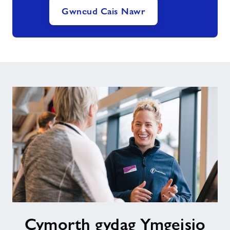
Gwneud Cais Nawr
Cymorth
Cymorth gydag Ymgeisio
gydag