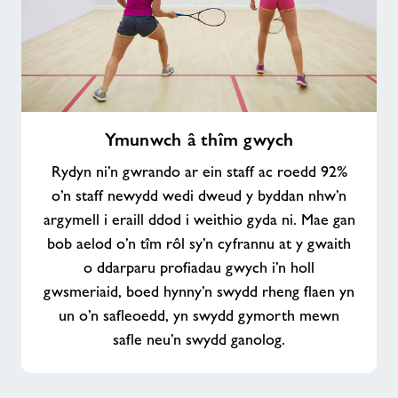
Ymunwch
Ymunwch â thîm gwych
â
thîm
Rydyn ni’n gwrando ar ein staff ac roedd 92%
gwych
o’n staff newydd wedi dweud y byddan nhw’n
argymell i eraill ddod i weithio gyda ni. Mae gan
bob aelod o’n tîm rôl sy’n cyfrannu at y gwaith
o ddarparu profiadau gwych i’n holl
gwsmeriaid, boed hynny’n swydd rheng flaen yn
un o’n safleoedd, yn swydd gymorth mewn
safle neu’n swydd ganolog.