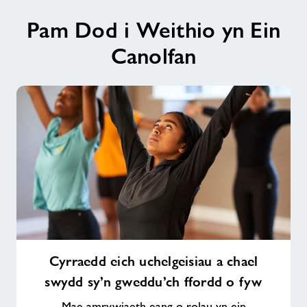
Pam Dod i Weithio yn Ein
Canolfan
Cyrraedd
Cyrraedd eich uchelgeisiau a chael
eich
swydd sy’n gweddu’ch ffordd o fyw
uchelgeisiau
a
Mae amrywiaeth eang o rolau yn ein