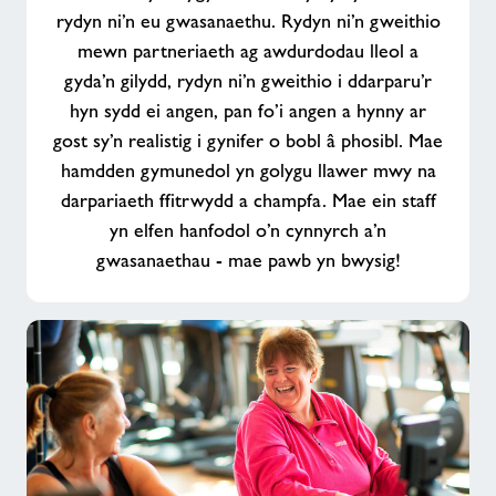
eich
rydyn ni’n eu gwasanaethu. Rydyn ni’n gweithio
cymuned
mewn partneriaeth ag awdurdodau lleol a
gyda’n gilydd, rydyn ni’n gweithio i ddarparu’r
hyn sydd ei angen, pan fo’i angen a hynny ar
gost sy’n realistig i gynifer o bobl â phosibl. Mae
hamdden gymunedol yn golygu llawer mwy na
darpariaeth ffitrwydd a champfa. Mae ein staff
yn elfen hanfodol o’n cynnyrch a’n
gwasanaethau - mae pawb yn bwysig!