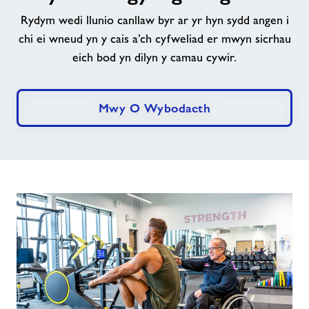
Ymgeisio
Rydym wedi llunio canllaw byr ar yr hyn sydd angen i
chi ei wneud yn y cais a’ch cyfweliad er mwyn sicrhau
eich bod yn dilyn y camau cywir.
Mwy O Wybodaeth