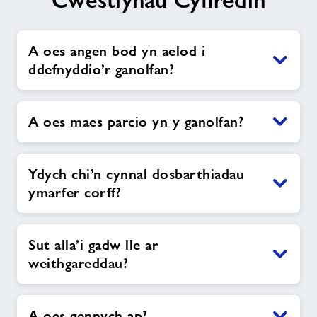
Cwestiynau Cyffredin
A oes angen bod yn aelod i
ddefnyddio’r ganolfan?
A oes maes parcio yn y ganolfan?
Ydych chi’n cynnal dosbarthiadau
ymarfer corff?
Sut alla’i gadw lle ar
weithgareddau?
A oes gennych ap?