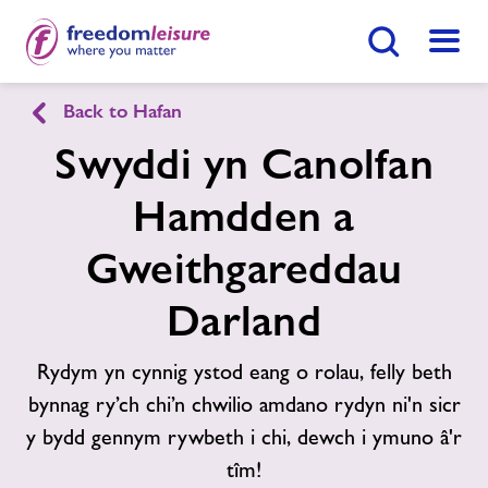
Botwm Chwilio
Dewis
Back to Hafan
English
Cymraeg
Swyddi yn Canolfan
Canolfan Hamdden a Gweithgareddau
Hamdden a
Darland
Gweithgareddau
Darland
Hafan
Ymunwch Nawr
Rydym yn cynnig ystod eang o rolau, felly beth
Ein cyfleusterau
Gwnewch Ymholiad Nawr
bynnag ry’ch chi’n chwilio amdano rydyn ni'n sicr
y bydd gennym rywbeth i chi, dewch i ymuno â'r
Aelodaeth
tîm!
Dod O Hyd I Ganolfan