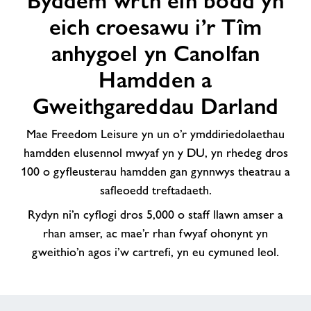
Byddem wrth ein bodd yn
ein
eich croesawu i’r Tîm
bodd
yn
anhygoel yn Canolfan
eich
Hamdden a
croesawu
i’r
Gweithgareddau Darland
Tîm
anhygoel
Mae Freedom Leisure yn un o’r ymddiriedolaethau
yn
hamdden elusennol mwyaf yn y DU, yn rhedeg dros
Canolfan
100 o gyfleusterau hamdden gan gynnwys theatrau a
Hamdden
safleoedd treftadaeth.
a
Gweithgareddau
Rydyn ni’n cyflogi dros 5,000 o staff llawn amser a
Darland
rhan amser, ac mae’r rhan fwyaf ohonynt yn
gweithio’n agos i’w cartrefi, yn eu cymuned leol.