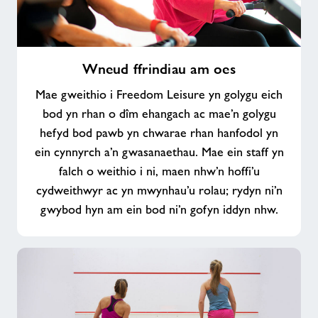
Wneud
Wneud ffrindiau am oes
ffrindiau
am
Mae gweithio i Freedom Leisure yn golygu eich
oes
bod yn rhan o dîm ehangach ac mae’n golygu
hefyd bod pawb yn chwarae rhan hanfodol yn
ein cynnyrch a’n gwasanaethau. Mae ein staff yn
falch o weithio i ni, maen nhw’n hoffi’u
cydweithwyr ac yn mwynhau’u rolau; rydyn ni’n
gwybod hyn am ein bod ni’n gofyn iddyn nhw.