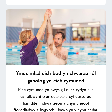
Ymdeimlad
Ymdeimlad eich bod yn chwarae rôl
eich
ganolog yn eich cymuned
bod
yn
Mae cymuned yn bwysig i ni ac rydyn ni’n
chwarae
canolbwyntio ar ddarparu cyfleusterau
rôl
hamdden, chwaraeon a chymunedol
ganolog
fforddiadwy a hygyrch i bawb yn y cymunedau
yn