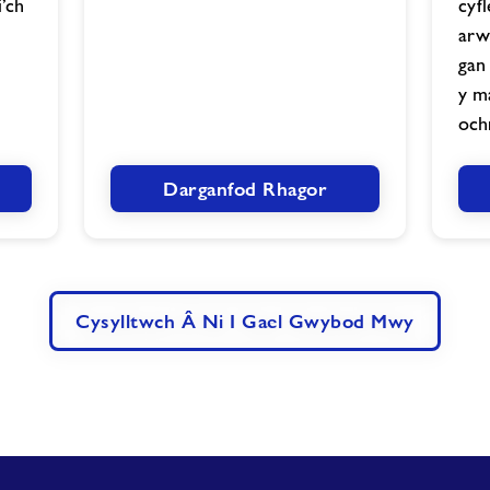
’ch
cyfl
arw
gan 
y m
ochr
Darganfod Rhagor
Cysylltwch Â Ni I Gael Gwybod Mwy