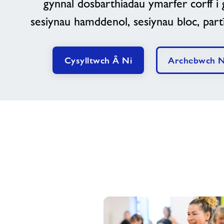
gynnal dosbarthiadau ymarfer corff i 
sesiynau hamddenol, sesiynau bloc, par
Cysylltwch Â Ni
Archebwch 