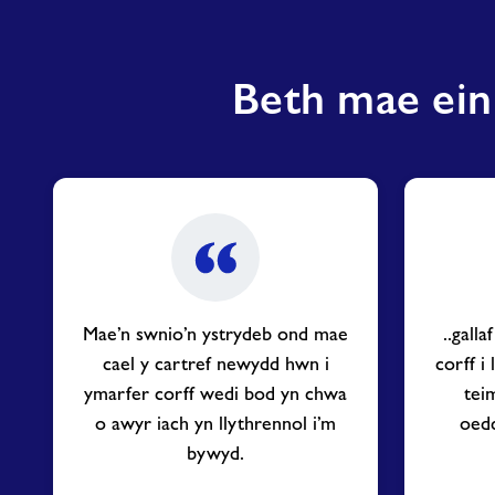
Beth mae ein
Mae’n swnio’n ystrydeb ond mae
..gall
cael y cartref newydd hwn i
corff i
ymarfer corff wedi bod yn chwa
tei
o awyr iach yn llythrennol i’m
oedd
bywyd.