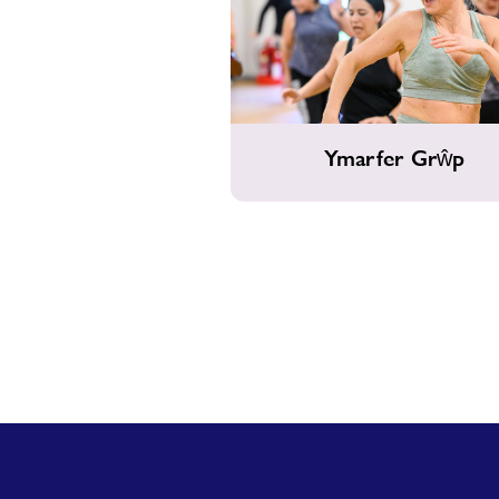
Ymarfer
Ymarfer Grŵp
Grŵp