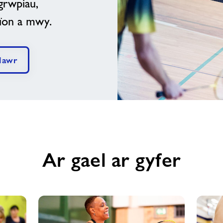
grwpiau,
tïon a mwy.
Nawr
Ar gael ar gyfer