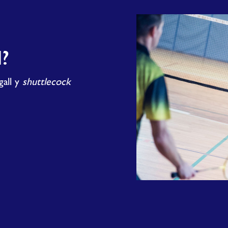
?
gall y
shuttlecock
Oeddech
chi’n
gwybod?