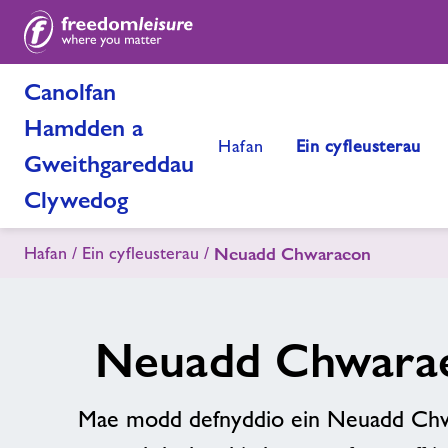
Canolfan
Hamdden a
Hafan
Ein cyfleusterau
Gweithgareddau
Clywedog
Hafan
Ein cyfleusterau
Neuadd Chwaraeon
Neuadd Chwara
Mae modd defnyddio ein Neuadd Chw