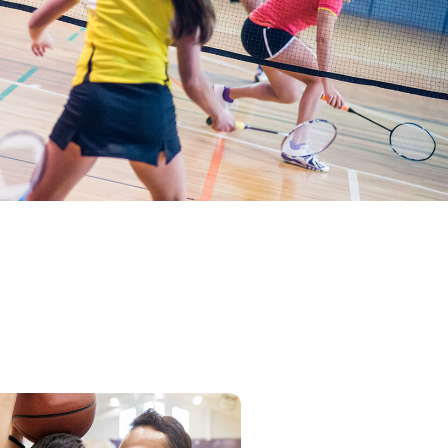
testun
delwedd