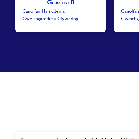
Graeme B
Canolfan Hamdden a
Canolfa
Gweithgareddau Clywedog
Gweithg