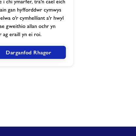
e i chi ymarfer, tra'n cael eich
ain gan hyfforddwr cymwys
elwa o'r cymhelliant a'r hwyl
ae gweithio allan ochr yn
 ag eraill yn ei roi.
Darganfod Rhagor