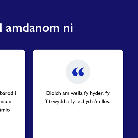
ud amdanom ni
 barod i
Diolch am wella fy hyder, fy
, maen
ffitrwydd a fy iechyd a’m lles..
imlo