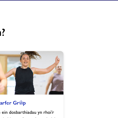
m?
arfer Grŵp
 ein dosbarthiadau yn rhoi’r