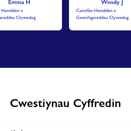
Emma H
Wendy J
n Hamdden a
Canolfan Hamdden a
areddau Clywedog
Gweithgareddau Clywedog
Cwestiynau Cyffredin