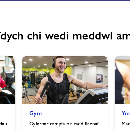
dych chi wedi meddwl a
Gym
Ymarfer
Gym
Ym
image
Grŵp
image
dau
Gyfarpar campfa o’r radd flaenaf.
Mae