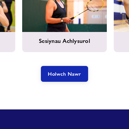
Sesiynau
Bloc
Sesiynau Achlysurol
Achlysurol
o
Sesiyna
Holwch Nawr