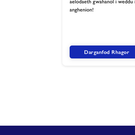
aelodaeth gwahanol i weddu i
anghenion!
Darganfod Rhagor