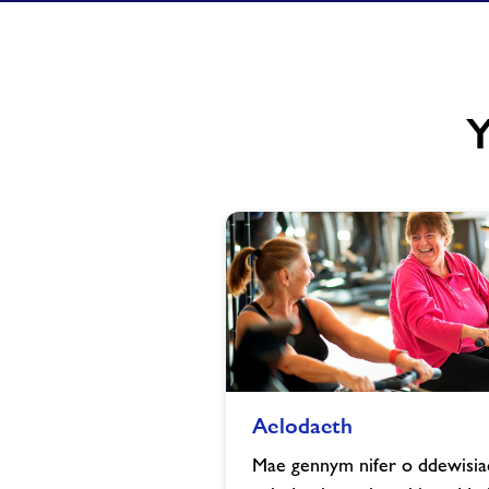
Y
Aelodaeth
Aelodaeth
image
Mae gennym nifer o ddewisia