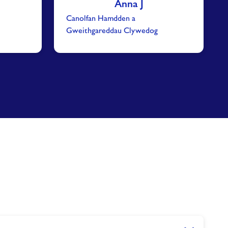
Anna J
Canolfan Hamdden a
Gweithgareddau Clywedog