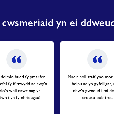
 cwsmeriaid yn ei ddwe
af deimlo budd fy ymarfer
Mae’r holl staff yno mor
 lefel fy ffitrwydd ac rwy’n
helpu ac yn gyfeillgar
mlo’n well nawr nag yr
nhw’n gwneud i mi de
wn i yn fy nhridegau!.
croeso bob tro..