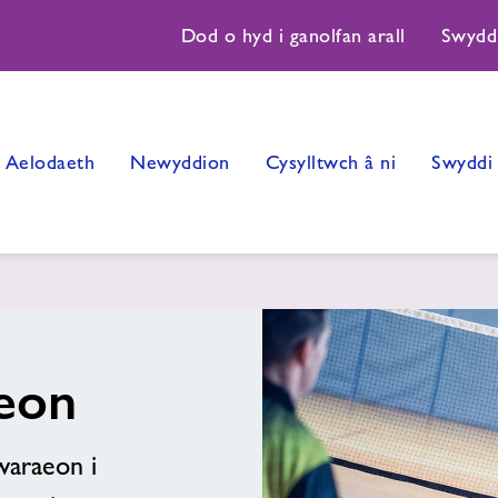
Dod o hyd i ganolfan arall
Swydd
Aelodaeth
Newyddion
Cysylltwch â ni
Swyddi
eon
araeon i