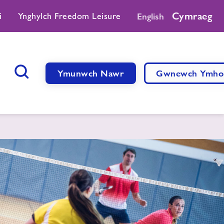
Cymraeg
i
Ynghylch Freedom Leisure
English
Ymunwch Nawr
Gwnewch Ymhol
Botwm Chwilio