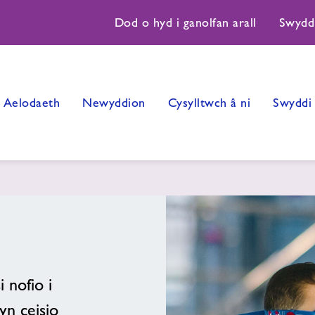
Dod o hyd i ganolfan arall
Swydd
Aelodaeth
Newyddion
Cysylltwch â ni
Swyddi
o
 nofio i
yn ceisio