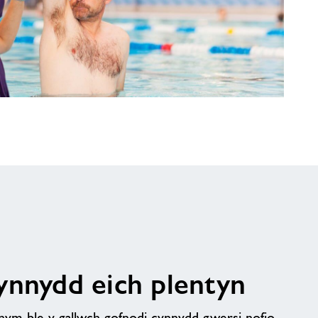
ynnydd eich plentyn
nym ble y gallwch gofnodi cynnydd gwersi nofio