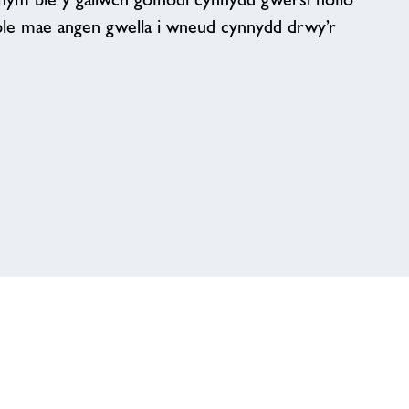
ble mae angen gwella i wneud cynnydd drwy’r
?