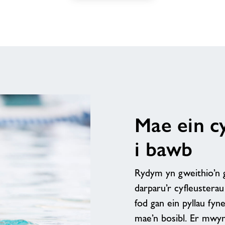
Mae ein c
i bawb
Rydym yn gweithio’n g
darparu’r cyfleustera
fod gan ein pyllau fy
mae’n bosibl. Er mwyn 