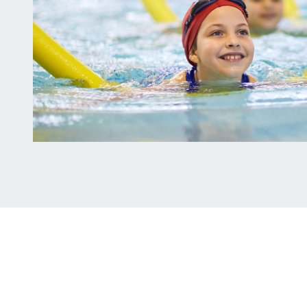
Cofnodi
cynnydd
eich
plentyn