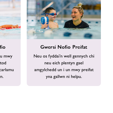
Gwersi
fio
Gwersi Nofio Preifat
Nofio
Preifat
nau mwy
Neu os fyddai’n well gennych chi
stod
neu eich plentyn gael
 carlamu
amgylchedd un i un mwy preifat
n.
yna gallwn ni helpu.