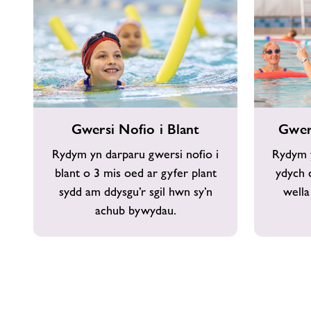
Gwersi
Gwersi
Gwersi Nofio i Blant
Gwer
Nofio
Nofio
i
i
Rydym yn darparu gwersi nofio i
Rydym y
Blant
Oedolion
blant o 3 mis oed ar gyfer plant
ydych 
sydd am ddysgu’r sgil hwn sy’n
wella
achub bywydau.