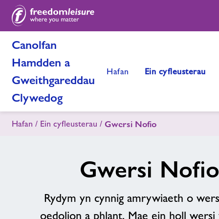
Canolfan
Hamdden a
Hafan
Ein cyfleusterau
Gweithgareddau
Clywedog
Hafan
Ein cyfleusterau
Gwersi Nofio
Gwersi Nofi
Rydym yn cynnig amrywiaeth o wersi
oedolion a phlant. Mae ein holl wersi 