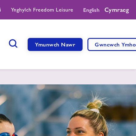
Cymraeg
i
Ynghylch Freedom Leisure
English
Ymunwch Nawr
Gwnewch Ymhol
Botwm Chwilio