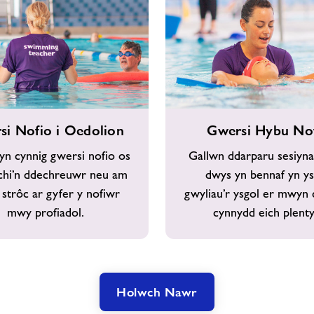
Gwersi
si Nofio i Oedolion
Gwersi Hybu No
Hybu
Nofio
n cynnig gwersi nofio os
Gallwn ddarparu sesiy
chi’n ddechreuwr neu am
dwys yn bennaf yn y
 strôc ar gyfer y nofiwr
gwyliau’r ysgol er mwyn
mwy profiadol.
cynnydd eich plenty
Holwch Nawr