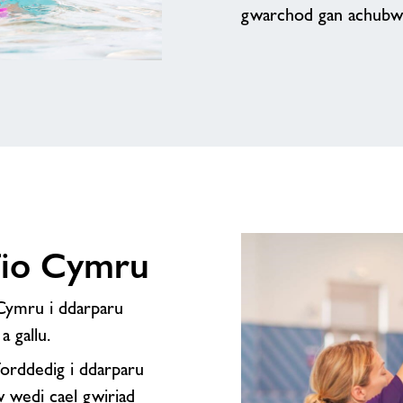
gwarchod gan achubwy
fio Cymru
Cymru i ddarparu
 gallu.
forddedig i ddarparu
wedi cael gwiriad