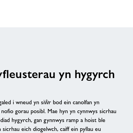
yfleusterau yn hygyrch
aled i wneud yn siŵr bod ein canolfan yn
u nofio gorau posibl. Mae hyn yn cynnwys sicrhau
nediad hygyrch, gan gynnwys ramp a hoist ble
sicrhau eich diogelwch, caiff ein pyllau eu