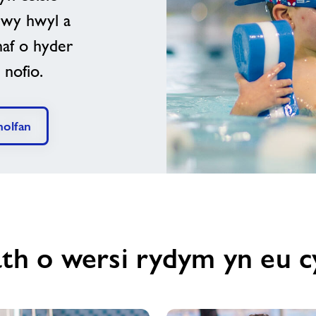
rwy hwyl a
haf o hyder
 nofio.
olfan
th o wersi rydym yn eu c