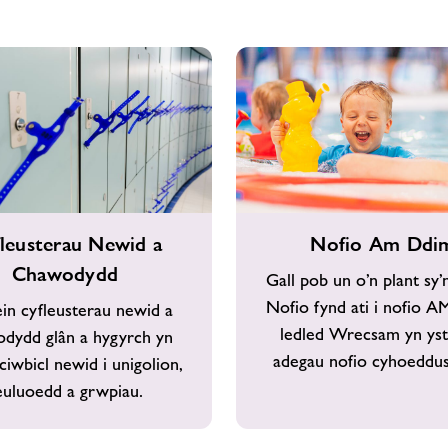
u
Nofio
leusterau Newid a
Nofio Am Ddi
Am
Chawodydd
Ddim
Gall pob un o’n plant sy
Nofio fynd ati i nofio 
in cyfleusterau newid a
ledled Wrecsam yn yst
dydd glân a hygyrch yn
adegau nofio cyhoeddus 
ciwbicl newid i unigolion,
euluoedd a grwpiau.