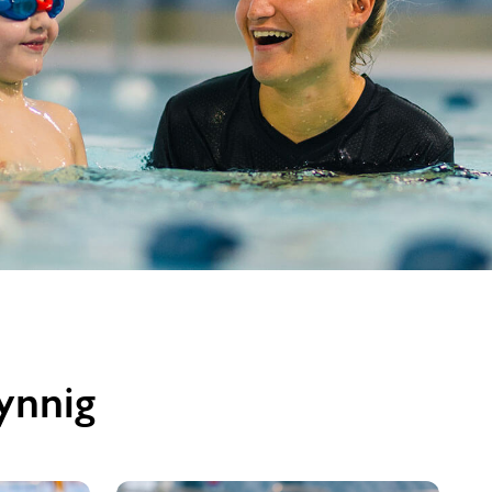
testun
delwedd
ynnig