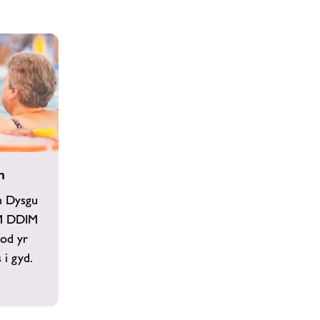
m
’n Dysgu
AM DDIM
od yr
i gyd.