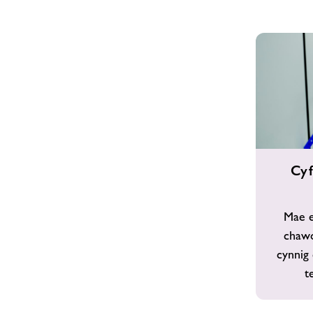
Cyfleustera
Cyf
Newid
a
Chawodydd
Mae e
chawo
cynnig 
t