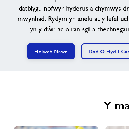
datblygu nofwyr hyderus a chymwys d
mwynhad. Rydym yn anelu at y lefel uc
yn y dŵr, ac o ran sgil a thechnegau
Holwch Nawr
Dod O Hyd I Gan
Y ma