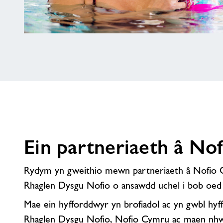
Mae
ein
cyfleusterau
yn
hygyrch
i
bawb
Ein partneriaeth â No
Rydym yn gweithio mewn partneriaeth â Nofio 
Rhaglen Dysgu Nofio o ansawdd uchel i bob oed a
Mae ein hyfforddwyr yn brofiadol ac yn gwbl hyf
Rhaglen Dysgu Nofio, Nofio Cymru ac maen nhw 