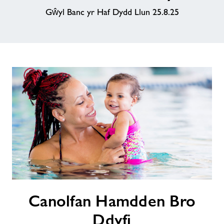
Gŵyl Banc yr Haf Dydd Llun 25.8.25
Amdanon ni
Swyddi
Canolfan
Canolfan Hamdden Bro
Hamdden
Bro
Ddyfi
Ddyfi