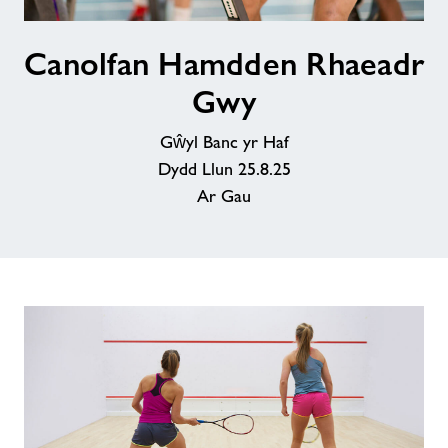
Canolfan
Canolfan Hamdden Rhaeadr
Hamdden
Rhaeadr
Gwy
Gwy
Gŵyl Banc yr Haf
Dydd Llun 25.8.25
Ar Gau