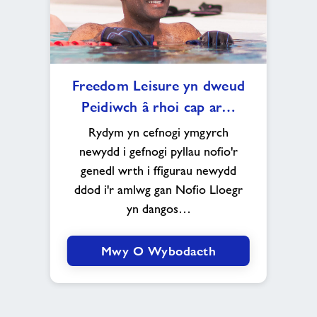
Freedom
Freedom Leisure yn dweud
Leisure
Peidiwch â rhoi cap ar…
yn
dweud
Rydym yn cefnogi ymgyrch
Peidiwch
newydd i gefnogi pyllau nofio'r
â
genedl wrth i ffigurau newydd
rhoi
ddod i'r amlwg gan Nofio Lloegr
cap
ar
yn dangos…
nofio
Mwy O Wybodaeth