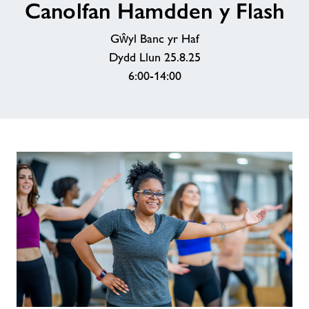
Canolfan Hamdden y Flash
Hamdden
y
Gŵyl Banc yr Haf
Flash
Dydd Llun 25.8.25
6:00-14:00