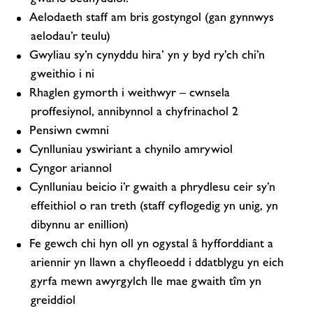
Aelodaeth staff am bris gostyngol (gan gynnwys
aelodau’r teulu)
Gwyliau sy’n cynyddu hira’ yn y byd ry’ch chi’n
gweithio i ni
Rhaglen gymorth i weithwyr – cwnsela
proffesiynol, annibynnol a chyfrinachol 2
Pensiwn cwmni
Cynlluniau yswiriant a chynilo amrywiol
Cyngor ariannol
Cynlluniau beicio i’r gwaith a phrydlesu ceir sy’n
effeithiol o ran treth (staff cyflogedig yn unig, yn
dibynnu ar enillion)
Fe gewch chi hyn oll yn ogystal â hyfforddiant a
ariennir yn llawn a chyfleoedd i ddatblygu yn eich
gyrfa mewn awyrgylch lle mae gwaith tîm yn
greiddiol