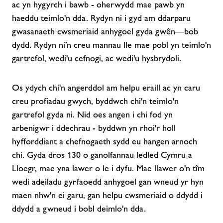
ac yn hygyrch i bawb - oherwydd mae pawb yn
haeddu teimlo'n dda. Rydyn ni i gyd am ddarparu
gwasanaeth cwsmeriaid anhygoel gyda gwên—bob
dydd. Rydyn ni’n creu mannau lle mae pobl yn teimlo'n
gartrefol, wedi'u cefnogi, ac wedi'u hysbrydoli.
Os ydych chi'n angerddol am helpu eraill ac yn caru
creu profiadau gwych, byddwch chi'n teimlo'n
gartrefol gyda ni. Nid oes angen i chi fod yn
arbenigwr i ddechrau - byddwn yn rhoi'r holl
hyfforddiant a chefnogaeth sydd eu hangen arnoch
chi. Gyda dros 130 o ganolfannau ledled Cymru a
Lloegr, mae yna lawer o le i dyfu. Mae llawer o'n tîm
wedi adeiladu gyrfaoedd anhygoel gan wneud yr hyn
maen nhw'n ei garu, gan helpu cwsmeriaid o ddydd i
ddydd a gwneud i bobl deimlo'n dda.