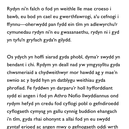
Rydyn ni’n falch o fod yn weithle lle mae croeso i
bawb, eu bod yn cael eu gwerthfawrogi, a'u cefnogi i
ffynnu—oherwydd pan fydd ein tîm yn adlewyrchu'r
cymunedau rydyn ni’n eu gwasanaethu, rydyn ni i gyd
yn tyfu'n gryfach gyda'n gilydd.
Os ydych yn hoffi siarad gyda phobl, dyma’r swydd yn
bendant i chi. Rydym yn deall nad yw ymgysylltu gyda
chwsmeriaid a chydweithwyr mor hawdd ag y mae’n
swnio ac y bydd hyn yn datblygu weithiau gyda
phrofiad. Fe fyddwn yn darparu’r holl hyfforddiant
sydd ei angen i fod yn Athro Nofio llwyddiannus ond
rydym hefyd yn credu fod cyflogi pobl o gefndiroedd
cyflogaeth cymysg yn gallu cynnig buddion ehangach
i’n tîm, gyda rhai ohonynt a allai fod yn eu swydd
gyntaf erioed ac angen mwy o gefnogaeth oddi wrth