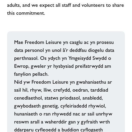
adults, and we expect all staff and volunteers to share
this commitment.
Mae Freedom Leisure yn casglu ac yn prosesu
data personol yn unol â’r deddfau diogelu data
perthnasol. Os ydych yn Ymgeisydd Swydd o
Ewrop, gweler yr hysbysiad preifatrwydd am
fanylion pellach.
Nid yw Freedom Leisure yn gwahaniaethu ar
sail hil, rhyw, lliw, crefydd, oedran, tarddiad
cenedlaethol, statws priodasol, anabledd,
gwybodaeth genetig, cyfeiriadedd rhywiol,
hunaniaeth o ran rhywedd nac ar sail unrhyw
reswm arall a waherddir gan y gyfraith wrth
ddarparu cyfleoedd a buddion cyflogaeth