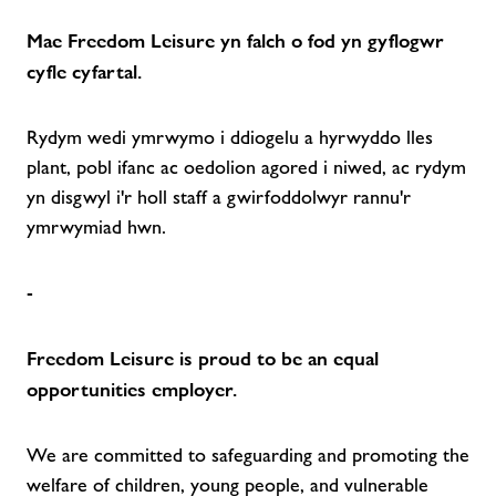
Mae Freedom Leisure yn falch o fod yn gyflogwr
cyfle cyfartal.
Rydym wedi ymrwymo i ddiogelu a hyrwyddo lles
plant, pobl ifanc ac oedolion agored i niwed, ac rydym
yn disgwyl i'r holl staff a gwirfoddolwyr rannu'r
ymrwymiad hwn.
-
Freedom Leisure is proud to be an equal
opportunities employer.
We are committed to safeguarding and promoting the
welfare of children, young people, and vulnerable