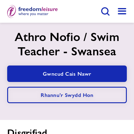
Botwm Chwilio
Dewis
LC Abertawe
Athro Nofio / Swim
Teacher - Swansea
Hafan
Ymunwch Nawr
Gwneud Cais Nawr
Ein cyfleusterau
Gwnewch Ymholiad Nawr
Amserlenni
Rhannu’r Swydd Hon
Dod O Hyd I Ganolfan
Aelodaeth
newyddion
Disgrifiad