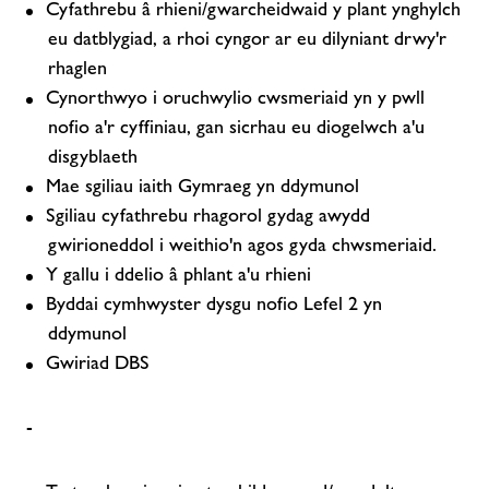
Cyfathrebu â rhieni/gwarcheidwaid y plant ynghylch
eu datblygiad, a rhoi cyngor ar eu dilyniant drwy'r
rhaglen
Cynorthwyo i oruchwylio cwsmeriaid yn y pwll
nofio a'r cyffiniau, gan sicrhau eu diogelwch a'u
disgyblaeth
Mae sgiliau iaith Gymraeg yn ddymunol
Sgiliau cyfathrebu rhagorol gydag awydd
gwirioneddol i weithio'n agos gyda chwsmeriaid.
Y gallu i ddelio â phlant a'u rhieni
Byddai cymhwyster dysgu nofio Lefel 2 yn
ddymunol
Gwiriad DBS
-