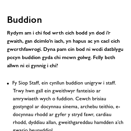
Buddion
Rydym am i chi fod wrth eich bodd yn dod i’r
gwaith, gan deimlo’n iach, yn hapus ac yn cael eich
gwerthfawrogi. Dyna pam ein bod ni wedi datblygu
pecyn buddion gyda chi mewn golwg. Felly beth
allwn ni ei gynnig i chi?
Fy Siop Staff, ein cynllun buddion unigryw i staff.
Trwy hwn gall ein gweithwyr fanteisio ar
amrywiaeth wych o fuddion. Cewch brisiau
gostyngol ar docynnau sinema, archebu teithio, e-
docynnau rhodd ar gyfer y stryd fawr, cardiau
rhodd, dyddiau allan, gweithgareddau hamdden a’ch
gwario beunyddiol.