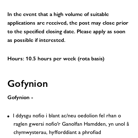
In the event that a high volume of suitable
applications are received, the post may close prior
to the specified closing date. Please apply as soon
as possible if interested.
Hours: 10.5 hours per week (rota basis)
Gofynion
Gofynion -
I ddysgu nofio i blant ac/neu oedolion fel rhan o
raglen gwersi nofio'r Ganolfan Hamdden, yn unol â
chymwysterau, hyfforddiant a phrofiad