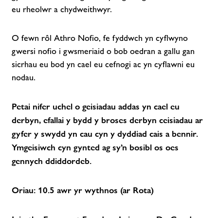
eu rheolwr a chydweithwyr.
O fewn rôl Athro Nofio, fe fyddwch yn cyflwyno
gwersi nofio i gwsmeriaid o bob oedran a gallu gan
sicrhau eu bod yn cael eu cefnogi ac yn cyflawni eu
nodau.
Petai nifer uchel o geisiadau addas yn cael eu
derbyn, efallai y bydd y broses derbyn ceisiadau ar
gyfer y swydd yn cau cyn y dyddiad cais a bennir.
Ymgeisiwch cyn gynted ag sy’n bosibl os oes
gennych ddiddordeb.
Oriau: 10.5 awr yr wythnos (ar Rota)