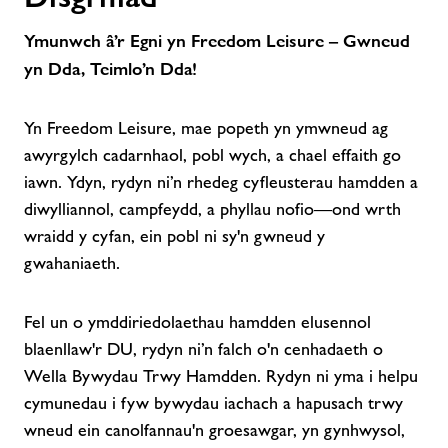
Ymunwch â’r Egni yn Freedom Leisure – Gwneud
Cysylltwch â ni
yn Dda, Teimlo’n Dda!
Swyddi
Yn Freedom Leisure, mae popeth yn ymwneud ag
awyrgylch cadarnhaol, pobl wych, a chael effaith go
Ynghylch Freedom Leisure
iawn. Ydyn, rydyn ni’n rhedeg cyfleusterau hamdden a
diwylliannol, campfeydd, a phyllau nofio—ond wrth
wraidd y cyfan, ein pobl ni sy'n gwneud y
gwahaniaeth.
Fel un o ymddiriedolaethau hamdden elusennol
blaenllaw'r DU, rydyn ni’n falch o'n cenhadaeth o
Wella Bywydau Trwy Hamdden. Rydyn ni yma i helpu
cymunedau i fyw bywydau iachach a hapusach trwy
wneud ein canolfannau'n groesawgar, yn gynhwysol,