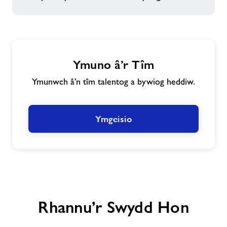
Ymuno â’r Tîm
Ymunwch â’n tîm talentog a bywiog heddiw.
Ymgeisio
Rhannu’r Swydd Hon