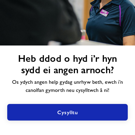
Heb
Heb ddod o hyd i’r hyn
ddod
o
sydd ei angen arnoch?
hyd
i’r
Os ydych angen help gydag unrhyw beth, ewch i’n
hyn
canolfan gymorth neu cysylltwch â ni!
sydd
ei
angen
Cysylltu
arnoch?