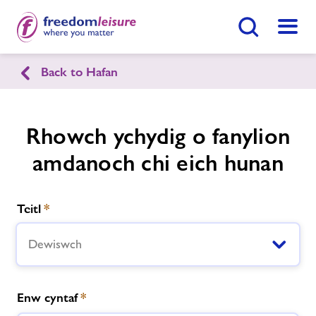
Botwm Chwilio
Dewis
Back to Hafan
English
Cymraeg
Canolfan Chwaraeon Tref-y-Clawdd
Rhowch ychydig o fanylion
amdanoch chi eich hunan
Hafan
Gwnewch Ymholiad Nawr
Teitl
*
Ein cyfleusterau
Dod O Hyd I Ganolfan
Dewiswch
Amserlenni
Enw cyntaf
*
Newyddion