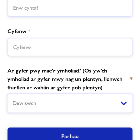
Cysylltwch â ni
Cyfenw
*
Swyddi
Ynghylch Freedom Leisure
Ar gyfer pwy mae'r ymholiad? (Os yw’ch
ymholiad ar gyfer mwy nag un plentyn, llenwch
*
ffurflen ar wahân ar gyfer pob plentyn)
Dewiswch
Parhau