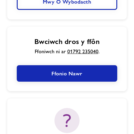
Mwy O Wybodaeth
Bwciwch dros y ffôn
Ffoniwch ni ar
01792 235040
.
Ffonio Nawr