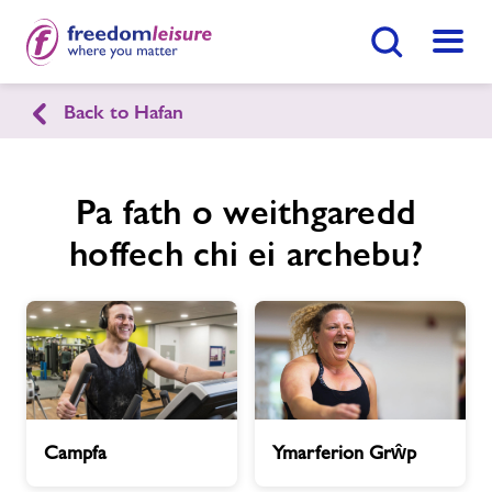
Botwm Chwilio
Dewis
Back to Hafan
English
Cymraeg
Canolfan Chwaraeon Llandeilo
Pa fath o weithgaredd
Ferwallt
hoffech chi ei archebu?
Hafan
Ymunwch Nawr
Ein cyfleusterau
Gwnewch Ymholiad Nawr
Campfa
Ymarferion
Amserlenni
Campfa
Ymarferion Grŵp
Grŵp
Dod O Hyd I Ganolfan