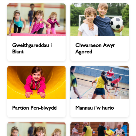
Aelodaethau
Newyddion
Gweithgareddau
Chwaraeon
Cysylltwch â ni
Gweithgareddau i
Chwaraeon Awyr
i
Awyr
Blant
Agored
Blant
Agored
Swyddi
Ynghylch Freedom Leisure
Partïon
Mannau
Partïon Pen-blwydd
Mannau i’w hurio
Pen-
i’w
blwydd
hurio