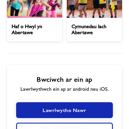
Haf
Cymunedau
Haf o Hwyl yn
Cymunedau Iach
o
Iach
Abertawe
Abertawe
Hwyl
Abertawe
yn
Abertawe
Bwciwch ar ein ap
Lawrlwythwch ein ap ar android neu iOS.
Lawrlwytho Nawr