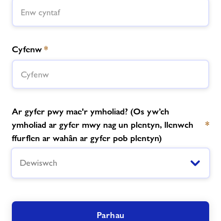
Aelodaethau
Newyddion
Cyfenw
*
Cysylltwch â ni
Swyddi
Ar gyfer pwy mae'r ymholiad? (Os yw’ch
ymholiad ar gyfer mwy nag un plentyn, llenwch
*
Ynghylch Freedom Leisure
ffurflen ar wahân ar gyfer pob plentyn)
Dewiswch
Parhau