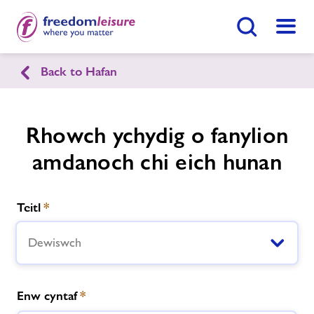
Botwm Chwilio
Dewis
Back to Hafan
English
Cymraeg
Canolfan Chwaraeon Llandeilo
Rhowch ychydig o fanylion
Ferwallt
amdanoch chi eich hunan
Hafan
Teitl
*
Ymunwch Nawr
Dewiswch
Ein cyfleusterau
Gwnewch Ymholiad Nawr
Amserlenni
Enw cyntaf
*
Dod O Hyd I Ganolfan