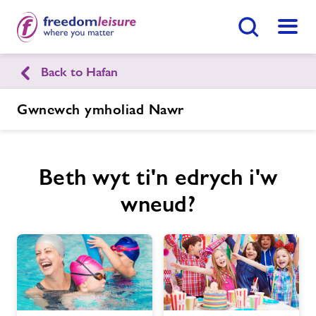
Botwm Chwilio
Dewis
Back to Hafan
English
Cymraeg
Gwnewch ymholiad Nawr
LC Abertawe
Beth wyt ti'n edrych i'w
Hafan
Ymunwch Nawr
wneud?
Ein cyfleusterau
Gwnewch Ymholiad Nawr
Amserlenni
Dod O Hyd I Ganolfan
Aelodaeth