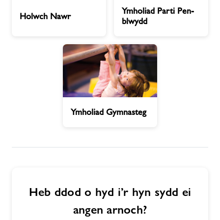
Holwch
Ymholiad
Ymholiad Parti Pen-
Nawr
Parti
Holwch Nawr
blwydd
newyddion
Pen-
blwydd
Cysylltwch â ni
Swyddi
Ymholiad
Ynghylch Freedom Leisure
Ymholiad Gymnasteg
Gymnasteg
Heb ddod o hyd i’r hyn sydd ei
angen arnoch?