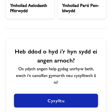
Ymholiad
Ymholiad
Ymholiad Aelodaeth
Ymholiad Parti Pen-
Aelodaeth
Parti
Ffitrwydd
blwydd
Newyddion
Ffitrwydd
Pen-
blwydd
Cysylltwch â ni
Swyddi
Heb ddod o hyd i’r hyn sydd ei
Prisiau
angen arnoch?
Os ydych angen help gydag unrhyw beth,
Swyddi
ewch i’n canolfan gymorth neu cysylltwch â
ni!
Ynghylch Freedom Leisure
Cysylltu