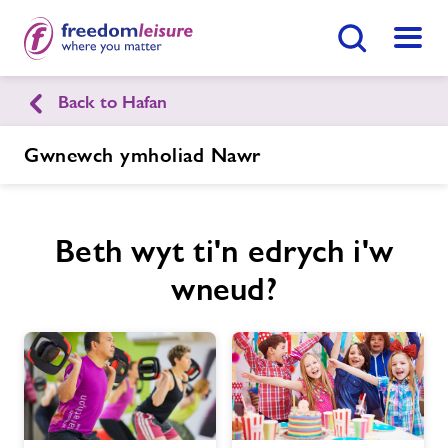
Botwm Chwilio
Dewis
Back to Hafan
English
Cymraeg
Gwnewch ymholiad Nawr
Canolfan Hamdden Rhaeadr Gwy
Beth wyt ti'n edrych i'w
Hafan
Gwnewch Ymholiad Nawr
wneud?
Ein cyfleusterau
Dod O Hyd I Ganolfan
Amserlenni
Aelodaeth