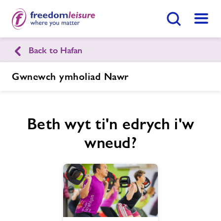
Botwm Chwilio
Dewis
Back to Hafan
English
Cymraeg
Gwnewch ymholiad Nawr
Canolfan Hamdden Penyrheol
Beth wyt ti'n edrych i'w
Hafan
Ymunwch Nawr
wneud?
Ein cyfleusterau
Gwnewch Ymholiad Nawr
Amserlenni
Dod O Hyd I Ganolfan
Aelodaethau