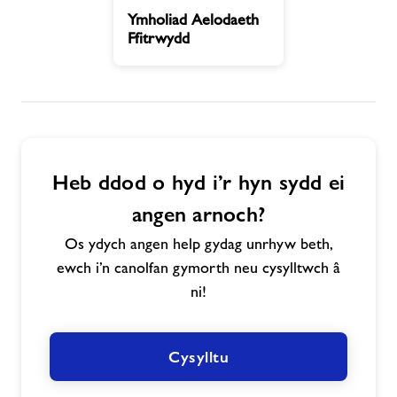
Ymholiad
Ymholiad Aelodaeth
Aelodaeth
Ffitrwydd
Newyddion
Ffitrwydd
Cysylltwch â ni
Swyddi
Heb ddod o hyd i’r hyn sydd ei
Ynghylch Freedom Leisure
angen arnoch?
Os ydych angen help gydag unrhyw beth,
ewch i’n canolfan gymorth neu cysylltwch â
ni!
Cysylltu