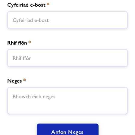
Cyfeiriad e-bost
*
Rhif ffôn
*
Neges
*
Anfon Neges