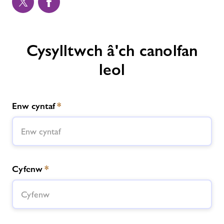
Cysylltwch â'ch canolfan
leol
Enw cyntaf
*
Cyfenw
*