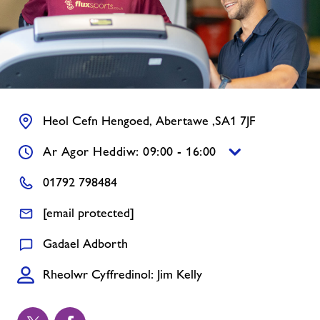
Newyddion
Cysylltwch â ni
Swyddi
Heol Cefn Hengoed, Abertawe ,SA1 7JF
Ar Agor Heddiw: 09:00 - 16:00
Ynghylch Freedom Leisure
01792 798484
[email protected]
Gadael Adborth
Rheolwr Cyffredinol: Jim Kelly