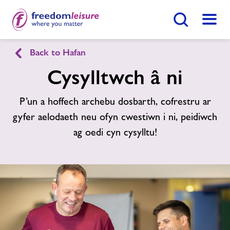
Botwm Chwilio
Dewis
Back to Hafan
English
Cymraeg
Cysylltwch â ni
Canolfan Hamdden Cefn Hengoed
P’un a hoffech archebu dosbarth, cofrestru ar
gyfer aelodaeth neu ofyn cwestiwn i ni, peidiwch
Hafan
ag oedi cyn cysylltu!
Ymunwch Nawr
Ein cyfleusterau
Gwnewch Ymholiad Nawr
Amserlenni
Dod O Hyd I Ganolfan
Aelodaeth