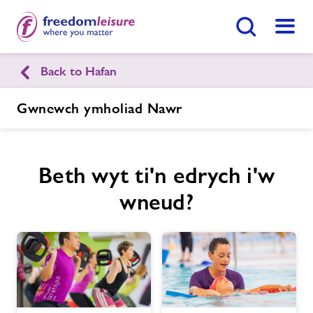
Botwm Chwilio
Dewis
Back to Hafan
English
Cymraeg
Gwnewch ymholiad Nawr
Canolfan Hamdden a Gweithgareddau
Y Waun
Beth wyt ti'n edrych i'w
wneud?
Hafan
Ymunwch Nawr
Ein cyfleusterau
Gwnewch Ymholiad Nawr
Amserlenni
Dod O Hyd I Ganolfan