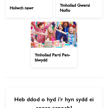
Holwch
Ymholiad
Ymholiad Gwersi
Aelodaeth
nawr
Gwersi
Holwch nawr
Nofio
Nofio
Newyddion
Cysylltwch â ni
Swyddi
Ymholiad
Ymholiad Parti Pen-
Parti
blwydd
Pen-
Swyddi
blwydd
Ynghylch Freedom Leisure
Heb ddod o hyd i’r hyn sydd ei
angen arnoch?