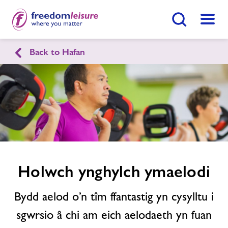
Botwm Chwilio
Dewis
Back to Hafan
English
Cymraeg
Enquire
form
Canolfan Hamdden a Gweithgareddau
related
Rhiwabon
image
Hafan
Ymunwch Nawr
Holwch ynghylch ymaelodi
Ein cyfleusterau
Gwnewch Ymholiad Nawr
Bydd aelod o’n tîm ffantastig yn cysylltu i
Amserlenni
sgwrsio â chi am eich aelodaeth yn fuan
Dod O Hyd I Ganolfan