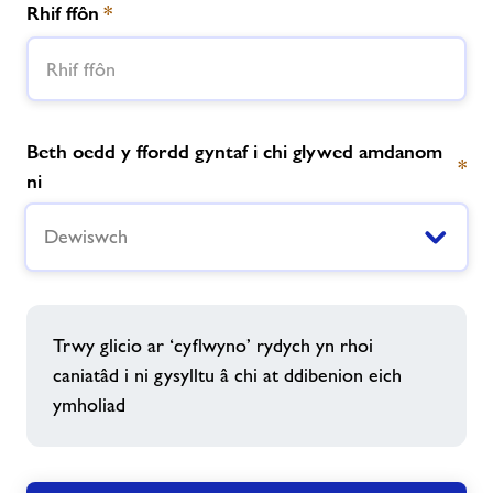
Rhif ffôn
*
Beth oedd y ffordd gyntaf i chi glywed amdanom
*
ni
Dewiswch
Trwy glicio ar ‘cyflwyno’ rydych yn rhoi
caniatâd i ni gysylltu â chi at ddibenion eich
ymholiad