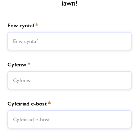
iawn!
Aelodaeth
Enw cyntaf
*
Newyddion
Cysylltwch â ni
Swyddi
Cyfenw
*
Swyddi
Ynghylch Freedom Leisure
Cyfeiriad e-bost
*