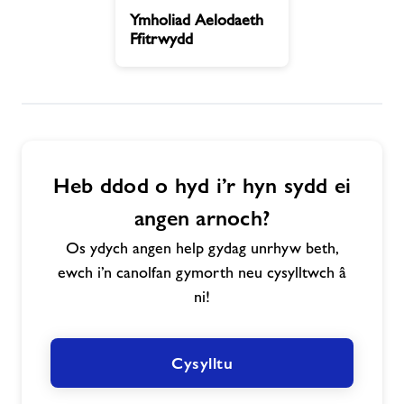
Ymholiad
Ymholiad Aelodaeth
Newyddion
Aelodaeth
Ffitrwydd
Ffitrwydd
Cysylltwch â ni
swyddi
Heb ddod o hyd i’r hyn sydd ei
Swyddi
angen arnoch?
Ynghylch Freedom Leisure
Os ydych angen help gydag unrhyw beth,
ewch i’n canolfan gymorth neu cysylltwch â
ni!
Cysylltu