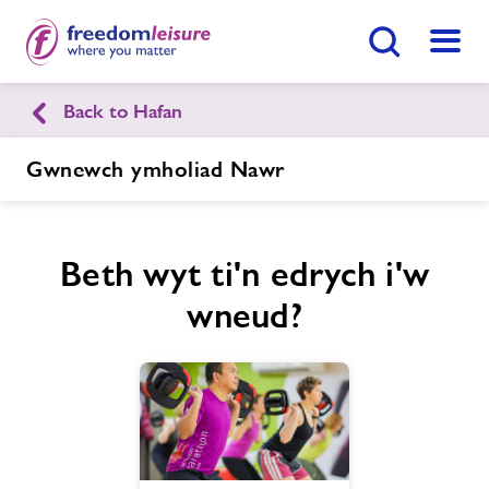
Botwm Chwilio
Dewis
Back to Hafan
English
Cymraeg
Gwnewch ymholiad Nawr
Canolfan Hamdden a Gweithgareddau
Morgan Llwyd
Beth wyt ti'n edrych i'w
wneud?
Hafan
Ymunwch Nawr
Ein cyfleusterau
Gwnewch Ymholiad Nawr
Aelodaeth
Dod O Hyd I Ganolfan