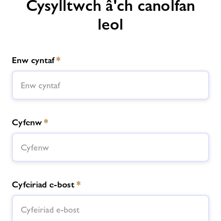
Cysylltwch â'ch canolfan
leol
Enw cyntaf
*
Cyfenw
*
Cyfeiriad e-bost
*