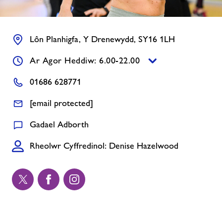
Cysylltwch â ni
Lôn Planhigfa, Y Drenewydd, SY16 1LH
Swyddi
Ar Agor Heddiw: 6.00-22.00
01686 628771
Prisiau
[email protected]
Swyddi
Gadael Adborth
Ynghylch Freedom Leisure
Rheolwr Cyffredinol: Denise Hazelwood