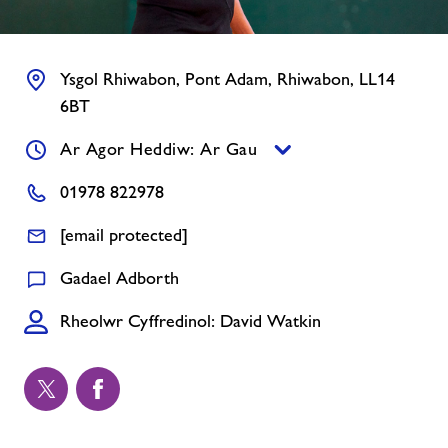
Aelodaeth
Ysgol Rhiwabon, Pont Adam, Rhiwabon, LL14
Newyddion
6BT
Cysylltwch â ni
Ar Agor Heddiw: Ar Gau
01978 822978
Swyddi
[email protected]
Swyddi
Gadael Adborth
Rheolwr Cyffredinol: David Watkin
Ynghylch Freedom Leisure