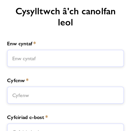
Cysylltwch â'ch canolfan
leol
Enw cyntaf
*
Cyfenw
*
Cyfeiriad e-bost
*