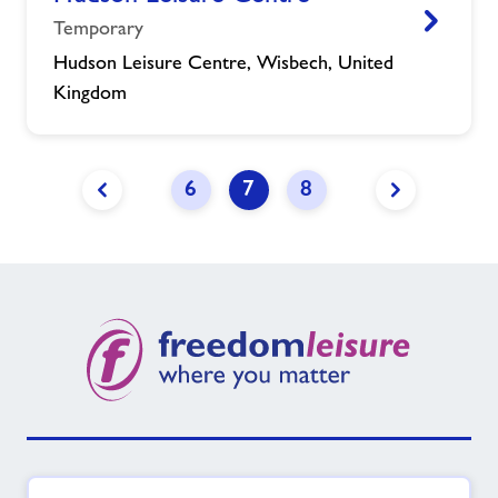
Temporary
Gweld
Hudson Leisure Centre, Wisbech, United
Kingdom
6
7
8
Dolen
Dolen
y
y
dudalen
dudalen
flaenorol
nesaf