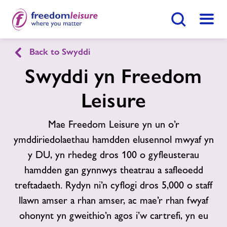
Botwm Chwilio
Dewis
Back to Swyddi
English
Cymraeg
Swyddi yn Freedom
Leisure
Hafan
Ymunwch Nawr
Mae Freedom Leisure yn un o’r
Ein Cyfleusterau
Dod O Hyd I Ganolfan
ymddiriedolaethau hamdden elusennol mwyaf yn
y DU, yn rhedeg dros 100 o gyfleusterau
Gwersi Nofio
hamdden gan gynnwys theatrau a safleoedd
treftadaeth. Rydyn ni’n cyflogi dros 5,000 o staff
Cymunedau Iach
llawn amser a rhan amser, ac mae’r rhan fwyaf
ohonynt yn gweithio’n agos i’w cartrefi, yn eu
Newyddion