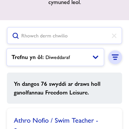
cymuned leol.
Cysylltwch â ni
Amdanon ni
Ailosod Y Botwm Mewnbwn Chwilio
Swyddi
Trefnu yn ôl:
Diweddaraf
Yn dangos 76 swyddi ar draws holl
ganolfannau Freedom Leisure.
Athro Nofio / Swim Teacher -