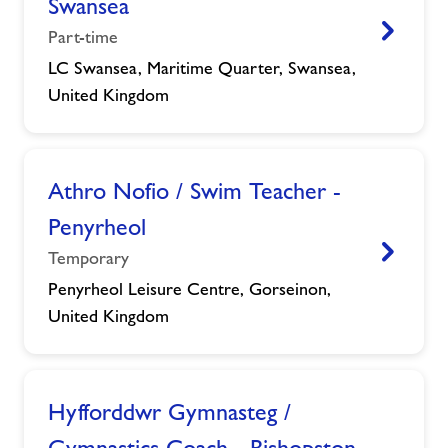
Swansea
Part-time
Gweld
LC Swansea, Maritime Quarter, Swansea,
United Kingdom
Athro Nofio / Swim Teacher -
Penyrheol
Temporary
Gweld
Penyrheol Leisure Centre, Gorseinon,
United Kingdom
Hyfforddwr Gymnasteg /
Gymnastics Coach - Bishopston