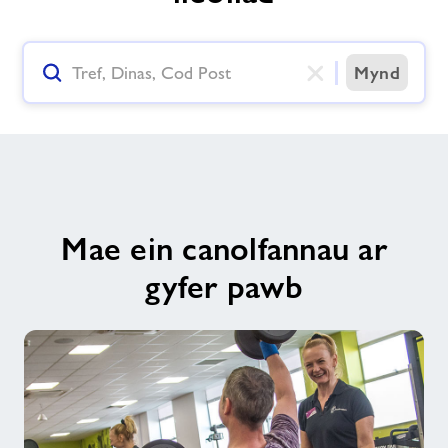
Mynd
Ailosod Y Botwm Mewnbwn Chwilio
Mae ein canolfannau ar
gyfer pawb