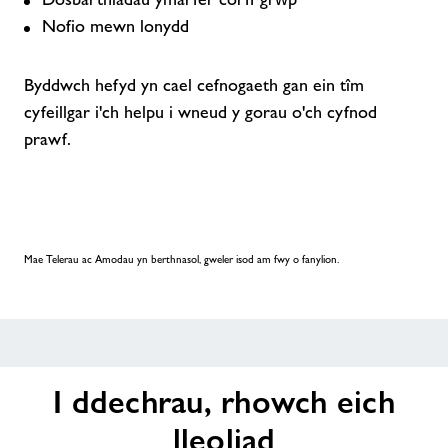
Nofio mewn lonydd
Byddwch hefyd yn cael cefnogaeth gan ein tîm
cyfeillgar i'ch helpu i wneud y gorau o'ch cyfnod
prawf.
Mae Telerau ac Amodau yn berthnasol, gweler isod am fwy o fanylion.
I ddechrau, rhowch eich
lleoliad