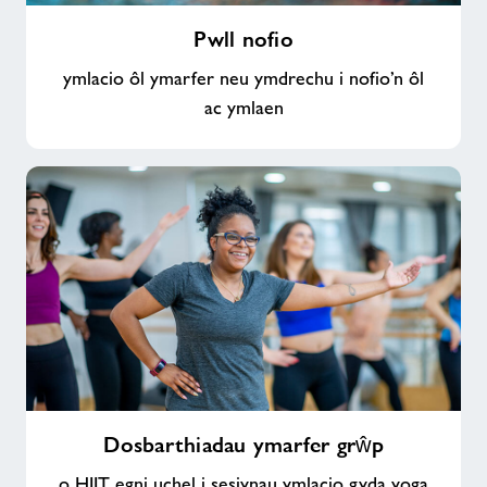
Pwll
Pwll nofio
nofio
ymlacio ôl ymarfer neu ymdrechu i nofio’n ôl
ac ymlaen
Dosbarthiadau
Dosbarthiadau ymarfer grŵp
ymarfer
grŵp
o HIIT egni uchel i sesiynau ymlacio gyda yoga