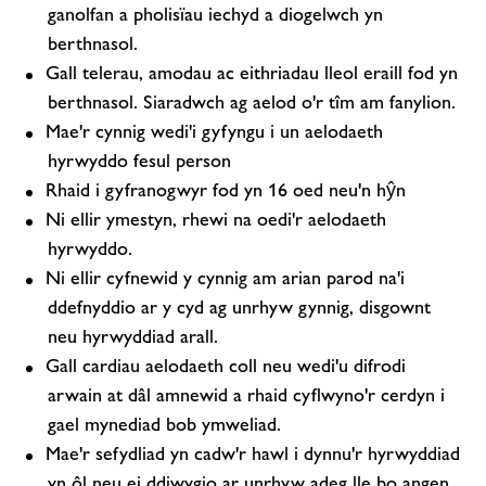
ganolfan a pholisïau iechyd a diogelwch yn
berthnasol.
Gall telerau, amodau ac eithriadau lleol eraill fod yn
berthnasol. Siaradwch ag aelod o'r tîm am fanylion.
Mae'r cynnig wedi'i gyfyngu i un aelodaeth
hyrwyddo fesul person
Rhaid i gyfranogwyr fod yn 16 oed neu'n hŷn
Ni ellir ymestyn, rhewi na oedi'r aelodaeth
hyrwyddo.
Ni ellir cyfnewid y cynnig am arian parod na'i
ddefnyddio ar y cyd ag unrhyw gynnig, disgownt
neu hyrwyddiad arall.
Gall cardiau aelodaeth coll neu wedi'u difrodi
arwain at dâl amnewid a rhaid cyflwyno'r cerdyn i
gael mynediad bob ymweliad.
Mae'r sefydliad yn cadw'r hawl i dynnu'r hyrwyddiad
yn ôl neu ei ddiwygio ar unrhyw adeg lle bo angen