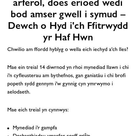
arferol, does erioed wedi
bod amser gwell i symud –
Dewch o Hyd i'ch Ffitrwydd
yr Haf Hwn
Chwilio am ffordd hyblyg o wella eich iechyd a'ch lles?
Mae ein treial 14 diwrnod yn rhoi mynediad llawn i chi
i'n cyfleusterau am bythefnos, gan ganiatáu i chi brofi
popeth sydd gennym i'w gynnig cyn ymrwymo i
aelodaeth.
Mae eich treial yn cynnwys:
Mynediad i'r gampfa
Dosbarthiadau ymarfer corff grŵp