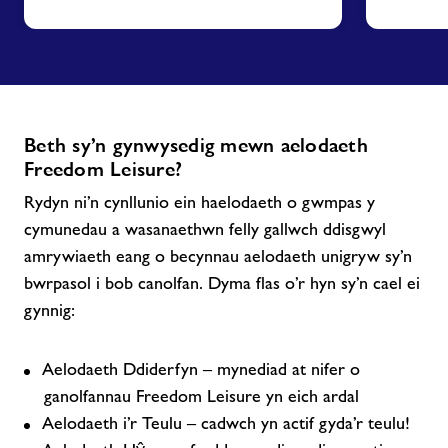
Beth sy’n gynwysedig mewn aelodaeth
Freedom Leisure?
Rydyn ni’n cynllunio ein haelodaeth o gwmpas y
cymunedau a wasanaethwn felly gallwch ddisgwyl
amrywiaeth eang o becynnau aelodaeth unigryw sy’n
bwrpasol i bob canolfan. Dyma flas o’r hyn sy’n cael ei
gynnig:
Aelodaeth Ddiderfyn – mynediad at nifer o
ganolfannau Freedom Leisure yn eich ardal
Aelodaeth i’r Teulu – cadwch yn actif gyda’r teulu!