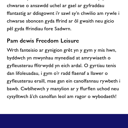
chwarae o ansawdd uchel ar gael ar gyfraddau
ffantastig ar ddisgownt i’r sawl sy’n chwilio am rywle i
chwarae sboncen gyda ffrind ar ôl gwaith neu gicio
pêl gyda ffrindiau fore Sadwrn.
Pam dewis Freedom Leisure
Wrth fanteisio ar gynigion grêt yn y gym y mis hwn,
byddwch yn mwynhau mynediad at amrywiaeth o
gyfleusterau ffitrwydd yn eich ardal. O gyrtiau tenis
dan lifoleuadau, i gym o’r radd flaenaf a llawer o
gyfleusterau eraill, mae gan ein canolfannau rywbeth i
bawb. Cwblhewch y manylion ar y ffurflen uchod neu
cysylltwch â’ch canolfan leol am ragor o wybodaeth!