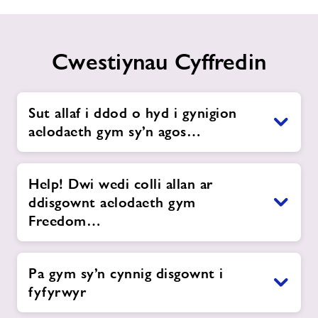
Cwestiynau Cyffredin
Sut allaf i ddod o hyd i gynigion
aelodaeth gym sy’n agos…
Help! Dwi wedi colli allan ar
ddisgownt aelodaeth gym
Freedom…
Pa gym sy’n cynnig disgownt i
fyfyrwyr