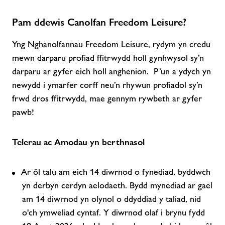
Pam ddewis Canolfan Freedom Leisure?
Yng Nghanolfannau Freedom Leisure, rydym yn credu
mewn darparu profiad ffitrwydd holl gynhwysol sy’n
darparu ar gyfer eich holl anghenion. P’un a ydych yn
newydd i ymarfer corff neu’n rhywun profiadol sy’n
frwd dros ffitrwydd, mae gennym rywbeth ar gyfer
pawb!
Telerau ac Amodau yn berthnasol
Ar ôl talu am eich 14 diwrnod o fynediad, byddwch
yn derbyn cerdyn aelodaeth. Bydd mynediad ar gael
am 14 diwrnod yn olynol o ddyddiad y taliad, nid
o'ch ymweliad cyntaf. Y diwrnod olaf i brynu fydd