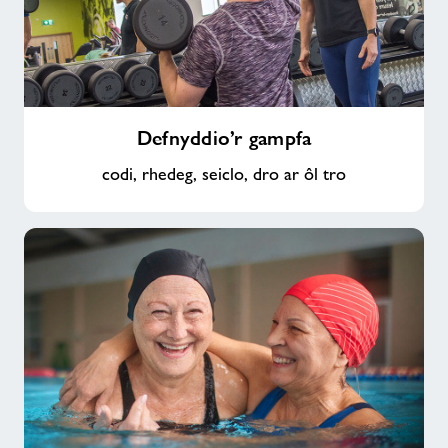
Defnyddio’r
Defnyddio’r gampfa
gampfa
codi, rhedeg, seiclo, dro ar ôl tro