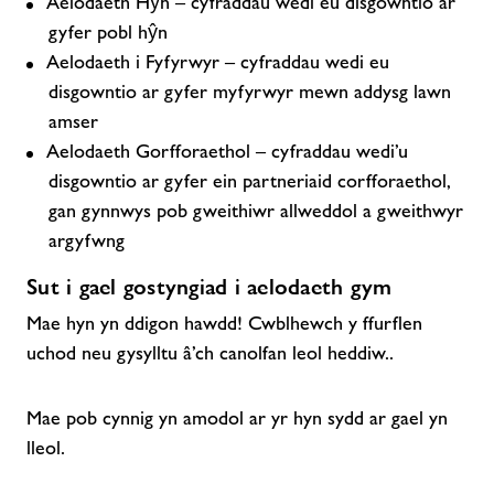
Aelodaeth Hŷn – cyfraddau wedi eu disgowntio ar
gyfer pobl hŷn
Aelodaeth i Fyfyrwyr – cyfraddau wedi eu
disgowntio ar gyfer myfyrwyr mewn addysg lawn
amser
Aelodaeth Gorfforaethol – cyfraddau wedi’u
disgowntio ar gyfer ein partneriaid corfforaethol,
gan gynnwys pob gweithiwr allweddol a gweithwyr
argyfwng
Sut i gael gostyngiad i aelodaeth gym
Mae hyn yn ddigon hawdd! Cwblhewch y ffurflen
uchod neu gysylltu â’ch canolfan leol heddiw..
Mae pob cynnig yn amodol ar yr hyn sydd ar gael yn
lleol.