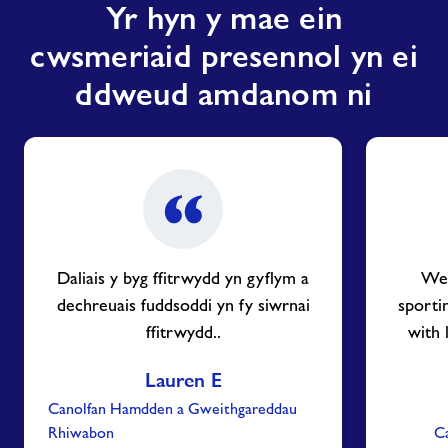
Yr hyn y mae ein
cwsmeriaid presennol yn ei
ddweud amdanom ni
Daliais y byg ffitrwydd yn gyflym a
We 
dechreuais fuddsoddi yn fy siwrnai
sporti
ffitrwydd..
with 
Lauren E
Canolfan Hamdden a Gweithgareddau
Rhiwabon
C