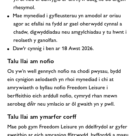
rhesymol.
Mae mynediad i gyfleusterau yn amodol ar oriau
agor ac efallai na fydd ar gael oherwydd cynnal a
chadw, digwyddiadau neu amgylchiadau y tu hwnt i
reolaeth y ganolfan.
Daw'r cynnig i ben ar 18 Awst 2026.
Talu llai am nofio
Os yw’n well gennych nofio na chodi pwysau, bydd
ein cynigion aelodaeth yn rhoi mynediad i chi at
amrywiaeth o byllau nofio Freedom Leisure i
berffeithio eich arddull nofio, cymryd rhan mewn
aerobeg dŵr neu ymlacio ar ôl gwaith yn y pwll.
Talu llai am ymarfer corff
Mae pob gym Freedom Leisure yn ddelfrydol ar gyfer
gweithio ar eich amcanion ffitrwydd, hyfforddi a magu