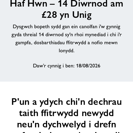
Haf Hwn – 14 Diwrnod am
Cysylltwch â ni
£28 yn Unig
Dysgwch bopeth sydd gan ein canolfan i'w gynnig
Amdanon ni
gyda threial 14 diwrnod sy'n rhoi mynediad i chi i'r
gampfa, dosbarthiadau ffitrwydd a nofio mewn
Swyddi
lonydd.
Daw’r cynnig i ben: 18/08/2026
P'un a ydych chi'n dechrau
taith ffitrwydd newydd
neu'n dychwelyd i drefn