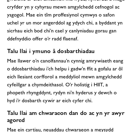
cryfder yn y cyhyrau mewn amgylchedd cefnogol ac
ysgogol. Mae ein tîm proffesiynol cymwys o safon
uchel yr un mor angerddol ag ydych chi, a byddant yn
sicrhau eich bod chi’n cael y canlyniadau gorau gan
ddefnyddio offer o’r radd flaenaf.
Talu llai i ymuno â dosbarthiadau
Mae llawer o’n canolfannau’n cynnig amrywiaeth eang
o ddosbarthiadau i’ch helpu i gadw’n ffit a gofalu ar ôl
eich llesiant corfforol a meddyliol mewn amgylchedd
cyfeillgar a chymdeithasol. O’r holistig i HIIT, a
phopeth rhyngddynt, rydyn ni’n hyderus y dewch o
hyd i’r dosbarth cywir ar eich cyfer chi.
Talu llai am chwaraeon dan do ac yn yr awyr
agored
Mae ein cyrtiau, neuaddau chwaraeon a meysydd