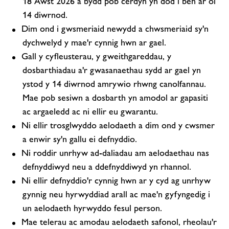
18 Awst 2026 a bydd pob cerdyn yn dod i ben ar ôl
14 diwrnod.
Dim ond i gwsmeriaid newydd a chwsmeriaid sy'n
dychwelyd y mae'r cynnig hwn ar gael.
Gall y cyfleusterau, y gweithgareddau, y
dosbarthiadau a'r gwasanaethau sydd ar gael yn
ystod y 14 diwrnod amrywio rhwng canolfannau.
Mae pob sesiwn a dosbarth yn amodol ar gapasiti
ac argaeledd ac ni ellir eu gwarantu.
Ni ellir trosglwyddo aelodaeth a dim ond y cwsmer
a enwir sy'n gallu ei defnyddio.
Ni roddir unrhyw ad-daliadau am aelodaethau nas
defnyddiwyd neu a ddefnyddiwyd yn rhannol.
Ni ellir defnyddio'r cynnig hwn ar y cyd ag unrhyw
gynnig neu hyrwyddiad arall ac mae'n gyfyngedig i
un aelodaeth hyrwyddo fesul person.
Mae telerau ac amodau aelodaeth safonol, rheolau'r