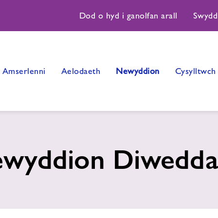
Dod o hyd i ganolfan arall
Swydd
Amserlenni
Aelodaeth
Newyddion
Cysylltwch 
wyddion Diwedda