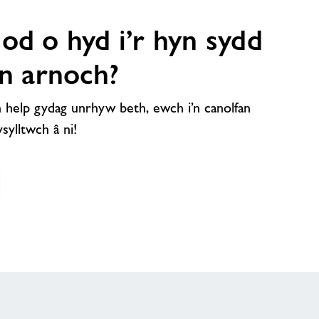
od o hyd i’r hyn sydd
en arnoch?
 help gydag unrhyw beth, ewch i’n canolfan
ylltwch â ni!