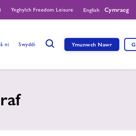
Cymraeg
i
Ynghylch Freedom Leisure
English
â ni
Swyddi
Ymunwch Nawr
G
Botwm Chwilio
raf