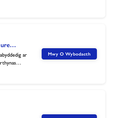
isure…
Mwy O Wybodaeth
abyddedig ar
berthynas…