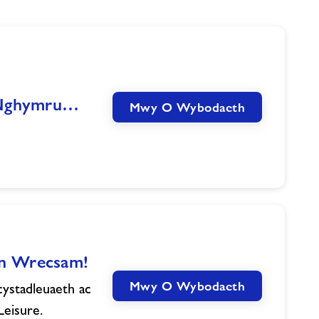
 Nghymru…
Mwy O Wybodaeth
en Wrecsam!
Mwy O Wybodaeth
stadleuaeth ac
eisure.