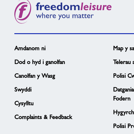
hyd
i’r
hyn
sydd
ei
angen
Amdanom ni
Map y sa
arnoch?
Dod o hyd i ganolfan
Telerau
Canolfan y Wasg
Polisi C
Swyddi
Datgani
Fodern
Cysylltu
Hygyrch
Complaints & Feedback
Polisi P