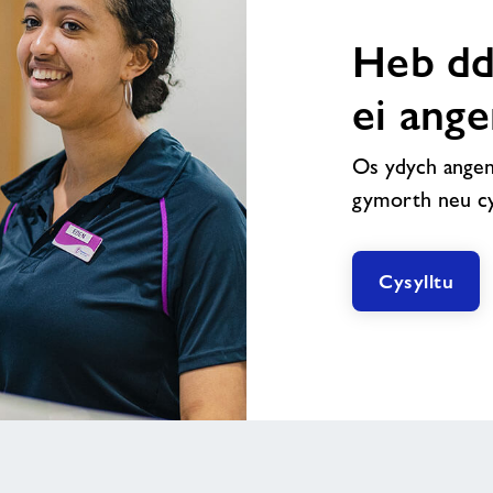
Heb dd
ei ang
Os ydych angen
gymorth neu cys
Cysylltu