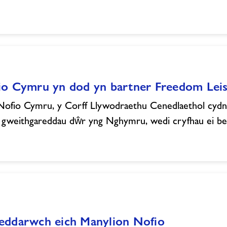
io Cymru yn dod yn bartner Freedom Le
ofio Cymru, y Corff Llywodraethu Cenedlaethol cydn
 gweithgareddau dŵr yng Nghymru, wedi cryfhau ei 
eddarwch eich Manylion Nofio