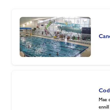
Can
Canolfannau
Hamdden
Freedom
Leisure
yng
Cod
Nghymru
yn
Mae c
Cymryd
ennil
Camau