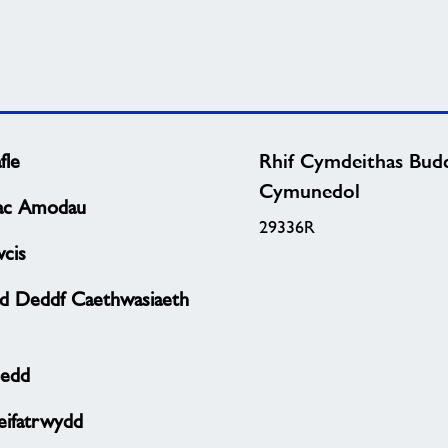
fle
Rhif Cymdeithas Bud
Cymunedol
 ac Amodau
29336R
wcis
ad Deddf Caethwasiaeth
edd
reifatrwydd