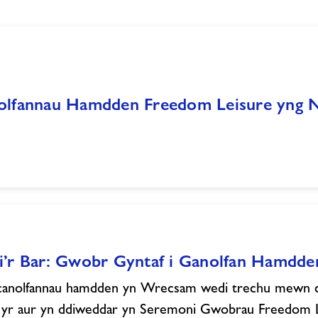
olfannau Hamdden Freedom Leisure yng
i’r Bar: Gwobr Gyntaf i Ganolfan Hamdd
anolfannau hamdden yn Wrecsam wedi trechu mewn cy
l yr aur yn ddiweddar yn Seremoni Gwobrau Freedom L