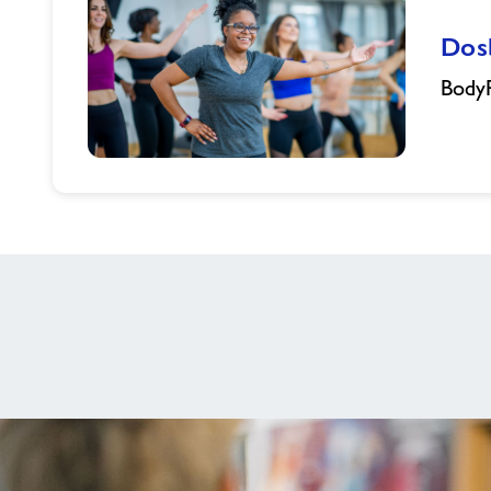
Dosb
Body
Dosbarthiadau
Les
Mills
yn
Gwyn
Evans