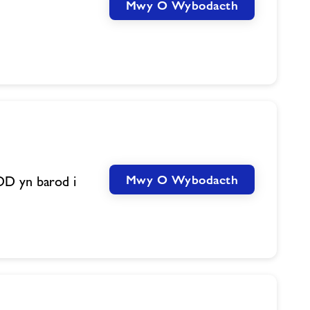
Mwy O Wybodaeth
Mwy O Wybodaeth
DD yn barod i