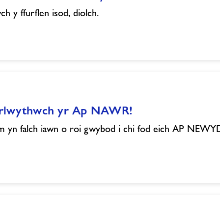
ch y ffurflen isod, diolch.
rlwythwch yr Ap NAWR!
 yn falch iawn o roi gwybod i chi fod eich AP NEWY